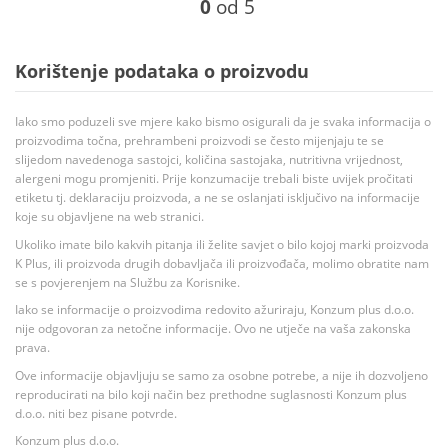
0
od 5
Korištenje podataka o proizvodu
Iako smo poduzeli sve mjere kako bismo osigurali da je svaka informacija o
proizvodima točna, prehrambeni proizvodi se često mijenjaju te se
slijedom navedenoga sastojci, količina sastojaka, nutritivna vrijednost,
alergeni mogu promjeniti. Prije konzumacije trebali biste uvijek pročitati
etiketu tj. deklaraciju proizvoda, a ne se oslanjati isključivo na informacije
koje su objavljene na web stranici.
Ukoliko imate bilo kakvih pitanja ili želite savjet o bilo kojoj marki proizvoda
K Plus, ili proizvoda drugih dobavljača ili proizvođača, molimo obratite nam
se s povjerenjem na Službu za Korisnike.
Iako se informacije o proizvodima redovito ažuriraju, Konzum plus d.o.o.
nije odgovoran za netočne informacije. Ovo ne utječe na vaša zakonska
prava.
Ove informacije objavljuju se samo za osobne potrebe, a nije ih dozvoljeno
reproducirati na bilo koji način bez prethodne suglasnosti Konzum plus
d.o.o. niti bez pisane potvrde.
Konzum plus d.o.o.