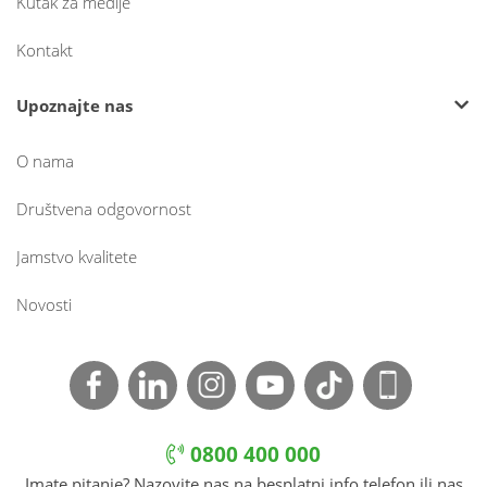
Kutak za medije
Kontakt
Upoznajte nas
O nama
Društvena odgovornost
Jamstvo kvalitete
Novosti
0800 400 000
Imate pitanje? Nazovite nas na besplatni info telefon ili nas