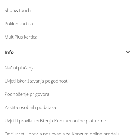
Shop&Touch
Poklon kartica
MultiPlus kartica
Info
Načini plaćanja
Uvjeti iskorištavanja pogodnosti
Podnošenje prigovora
Zaštita osobnih podataka
Uvjeti i pravila korištenja Konzum online platforme
Opći uvjeti i pravila poslovanja za Konzum online prodaju