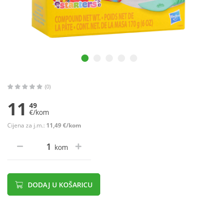
(0)
11
49
€/kom
Cijena za j.m.:
11,49 €/kom
kom
DODAJ U KOŠARICU