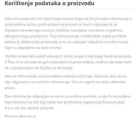
Korištenje podataka o proizvodu
Iako smo poduzeli sve mjere kako bismo osigurali da je svaka informacija o
proizvodima točna, prehrambeni proizvodi se često mijenjaju te se
slijedom navedenoga sastojci, količina sastojaka, nutritivna vrijednost,
alergeni mogu promjeniti. Prije konzumacije trebali biste uvijek pročitati
etiketu tj. deklaraciju proizvoda, a ne se oslanjati isključivo na informacije
koje su objavljene na web stranici.
Ukoliko imate bilo kakvih pitanja ili želite savjet o bilo kojoj marki proizvoda
K Plus, ili proizvoda drugih dobavljača ili proizvođača, molimo obratite nam
se s povjerenjem na Službu za Korisnike.
Iako se informacije o proizvodima redovito ažuriraju, Konzum plus d.o.o.
nije odgovoran za netočne informacije. Ovo ne utječe na vaša zakonska
prava.
Ove informacije objavljuju se samo za osobne potrebe, a nije ih dozvoljeno
reproducirati na bilo koji način bez prethodne suglasnosti Konzum plus
d.o.o. niti bez pisane potvrde.
Konzum plus d.o.o.