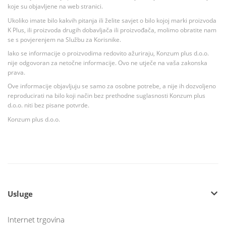
koje su objavljene na web stranici.
Ukoliko imate bilo kakvih pitanja ili želite savjet o bilo kojoj marki proizvoda
K Plus, ili proizvoda drugih dobavljača ili proizvođača, molimo obratite nam
se s povjerenjem na Službu za Korisnike.
Iako se informacije o proizvodima redovito ažuriraju, Konzum plus d.o.o.
nije odgovoran za netočne informacije. Ovo ne utječe na vaša zakonska
prava.
Ove informacije objavljuju se samo za osobne potrebe, a nije ih dozvoljeno
reproducirati na bilo koji način bez prethodne suglasnosti Konzum plus
d.o.o. niti bez pisane potvrde.
Konzum plus d.o.o.
Usluge
Internet trgovina