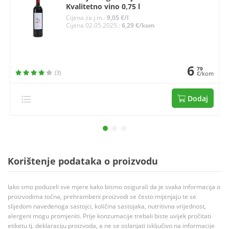
Kvalitetno vino 0,75 l
Cijena za j.m.:
9,05 €/l
Cijena 02.05.2025.:
6,29 €/kom
6
79
(3)
€/kom
Dodaj
Korištenje podataka o proizvodu
Iako smo poduzeli sve mjere kako bismo osigurali da je svaka informacija o
proizvodima točna, prehrambeni proizvodi se često mijenjaju te se
slijedom navedenoga sastojci, količina sastojaka, nutritivna vrijednost,
alergeni mogu promjeniti. Prije konzumacije trebali biste uvijek pročitati
etiketu tj. deklaraciju proizvoda, a ne se oslanjati isključivo na informacije