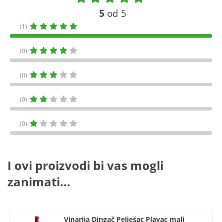
5
od 5
(1)
(0)
(0)
(0)
(0)
I ovi proizvodi bi vas mogli
zanimati...
Vinarija Dingač Pelješac Plavac mali