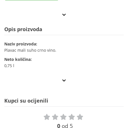
Opis proizvoda
Naziv proizvoda:
Plavac mali suho crno vino.
Neto količina:
0,75 l
Kupci su ocijenili
0
od 5