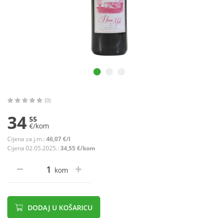
(0)
34
55
€/kom
Cijena za j.m.:
46,07 €/l
Cijena 02.05.2025.:
34,55 €/kom
kom
DODAJ U KOŠARICU