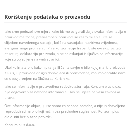
Korištenje podataka o proizvodu
Iako smo poduzeli sve mjere kako bismo osigurali da je svaka informacija o
proizvodima točna, prehrambeni proizvodi se često mijenjaju te se
slijedom navedenoga sastojci, količina sastojaka, nutritivna vrijednost,
alergeni mogu promjeniti. Prije konzumacije trebali biste uvijek pročitati
etiketu tj. deklaraciju proizvoda, a ne se oslanjati isključivo na informacije
koje su objavljene na web stranici.
Ukoliko imate bilo kakvih pitanja ili želite savjet o bilo kojoj marki proizvoda
K Plus, ili proizvoda drugih dobavljača ili proizvođača, molimo obratite nam
se s povjerenjem na Službu za Korisnike.
Iako se informacije o proizvodima redovito ažuriraju, Konzum plus d.o.o.
nije odgovoran za netočne informacije. Ovo ne utječe na vaša zakonska
prava.
Ove informacije objavljuju se samo za osobne potrebe, a nije ih dozvoljeno
reproducirati na bilo koji način bez prethodne suglasnosti Konzum plus
d.o.o. niti bez pisane potvrde.
Konzum plus d.o.o.