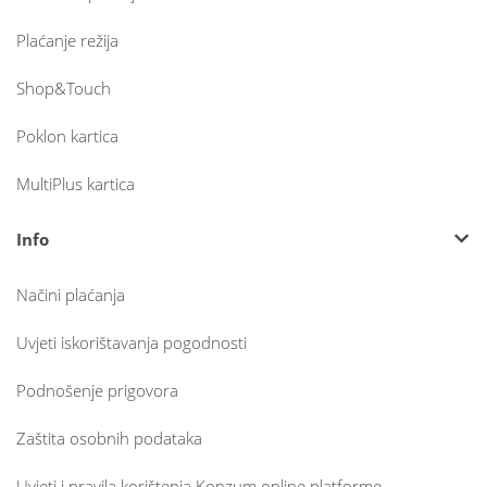
Plaćanje režija
Shop&Touch
Poklon kartica
MultiPlus kartica
Info
Načini plaćanja
Uvjeti iskorištavanja pogodnosti
Podnošenje prigovora
Zaštita osobnih podataka
Uvjeti i pravila korištenja Konzum online platforme