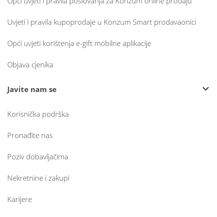
Opći uvjeti i pravila poslovanja za Konzum online prodaju
Uvjeti i pravila kupoprodaje u Konzum Smart prodavaonici
Opći uvjeti korištenja e-gift mobilne aplikacije
Objava cjenika
Javite nam se
Korisnička podrška
Pronađite nas
Poziv dobavljačima
Nekretnine i zakupi
Karijere