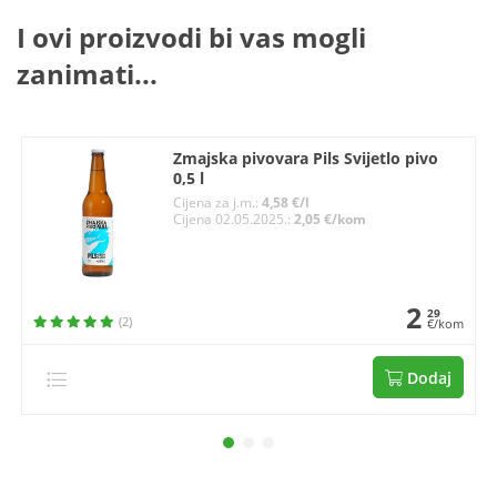
I ovi proizvodi bi vas mogli
zanimati...
Zmajska pivovara Pils Svijetlo pivo
0,5 l
Cijena za j.m.:
4,58 €/l
Cijena 02.05.2025.:
2,05 €/kom
2
29
(2)
€/kom
Dodaj