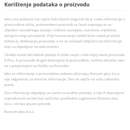
Korištenje podataka o proizvodu
Iako smo poduzeli sve mjere kako bismo osigurali da je svaka informacija o
proizvodima točna, prehrambeni proizvodi se često mijenjaju te se
slijedom navedenoga sastojci, količina sastojaka, nutritivna vrijednost,
alergeni mogu promjeniti. Prije konzumacije trebali biste uvijek pročitati
etiketu tj. deklaraciju proizvoda, a ne se oslanjati isključivo na informacije
koje su objavljene na web stranici.
Ukoliko imate bilo kakvih pitanja ili želite savjet o bilo kojoj marki proizvoda
K Plus, ili proizvoda drugih dobavljača ili proizvođača, molimo obratite nam
se s povjerenjem na Službu za Korisnike.
Iako se informacije o proizvodima redovito ažuriraju, Konzum plus d.o.o.
nije odgovoran za netočne informacije. Ovo ne utječe na vaša zakonska
prava.
Ove informacije objavljuju se samo za osobne potrebe, a nije ih dozvoljeno
reproducirati na bilo koji način bez prethodne suglasnosti Konzum plus
d.o.o. niti bez pisane potvrde.
Konzum plus d.o.o.