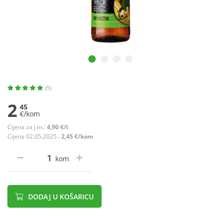
(5)
2
45
€/kom
Cijena za j.m.:
4,90 €/l
Cijena 02.05.2025.:
2,45 €/kom
kom
DODAJ U KOŠARICU