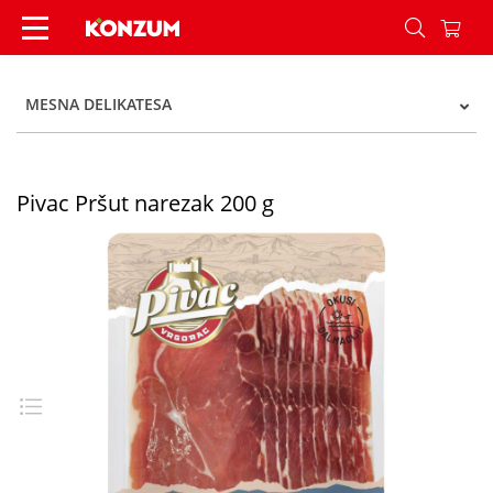
Pivac Pršut narezak 200 g - Konzum
MESNA DELIKATESA
Pivac Pršut narezak 200 g