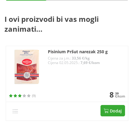
I ovi proizvodi bi vas mogli
zanimati...
Pisinium Pršut narezak 250 g
Cijena za j.m.:
33,56 €/kg
Cijena 02.05.2025.:
7,69 €/kom
8
39
(9)
€/kom
Dodaj