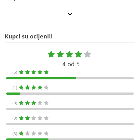
Kupci su ocijenili
4
od 5
(5)
(1)
(0)
(0)
(3)