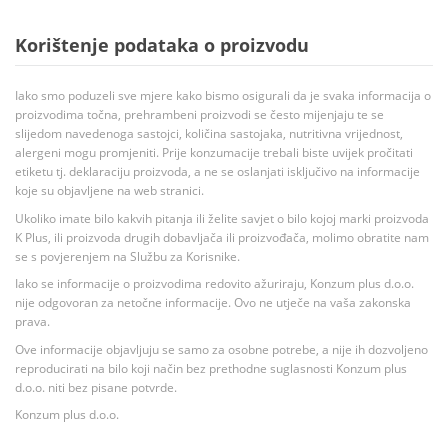
Korištenje podataka o proizvodu
Iako smo poduzeli sve mjere kako bismo osigurali da je svaka informacija o
proizvodima točna, prehrambeni proizvodi se često mijenjaju te se
slijedom navedenoga sastojci, količina sastojaka, nutritivna vrijednost,
alergeni mogu promjeniti. Prije konzumacije trebali biste uvijek pročitati
etiketu tj. deklaraciju proizvoda, a ne se oslanjati isključivo na informacije
koje su objavljene na web stranici.
Ukoliko imate bilo kakvih pitanja ili želite savjet o bilo kojoj marki proizvoda
K Plus, ili proizvoda drugih dobavljača ili proizvođača, molimo obratite nam
se s povjerenjem na Službu za Korisnike.
Iako se informacije o proizvodima redovito ažuriraju, Konzum plus d.o.o.
nije odgovoran za netočne informacije. Ovo ne utječe na vaša zakonska
prava.
Ove informacije objavljuju se samo za osobne potrebe, a nije ih dozvoljeno
reproducirati na bilo koji način bez prethodne suglasnosti Konzum plus
d.o.o. niti bez pisane potvrde.
Konzum plus d.o.o.