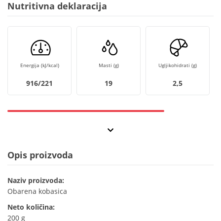
Nutritivna deklaracija
Energija (kJ/kcal)
Masti (g)
Ugljikohidrati (g)
916/221
19
2,5
Opis proizvoda
Naziv proizvoda:
Obarena kobasica
Neto količina:
200 g