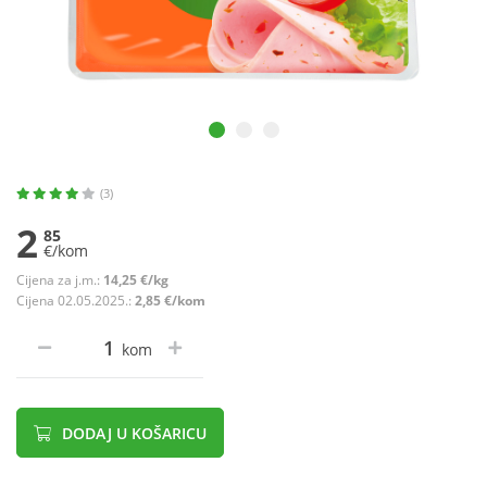
(3)
2
85
€/kom
Cijena za j.m.:
14,25 €/kg
Cijena 02.05.2025.:
2,85 €/kom
kom
DODAJ U KOŠARICU