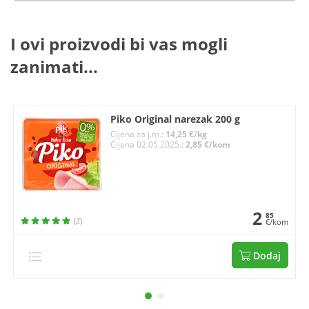
I ovi proizvodi bi vas mogli
zanimati...
Piko Original narezak 200 g
Cijena za j.m.:
14,25 €/kg
Cijena 02.05.2025.:
2,85 €/kom
2
85
(2)
€/kom
Dodaj