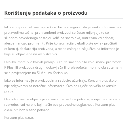
Korištenje podataka o proizvodu
Iako smo poduzeli sve mjere kako bismo osigurali da je svaka informacija o
proizvodima točna, prehrambeni proizvodi se često mijenjaju te se
slijedom navedenoga sastojci, količina sastojaka, nutritivna vrijednost,
alergeni mogu promjeniti. Prije konzumacije trebali biste uvijek pročitati
etiketu tj. deklaraciju proizvoda, a ne se oslanjati isključivo na informacije
koje su objavljene na web stranici.
Ukoliko imate bilo kakvih pitanja ili želite savjet o bilo kojoj marki proizvoda
K Plus, ili proizvoda drugih dobavljača ili proizvođača, molimo obratite nam
se s povjerenjem na Službu za Korisnike.
Iako se informacije o proizvodima redovito ažuriraju, Konzum plus d.o.o.
nije odgovoran za netočne informacije. Ovo ne utječe na vaša zakonska
prava.
Ove informacije objavljuju se samo za osobne potrebe, a nije ih dozvoljeno
reproducirati na bilo koji način bez prethodne suglasnosti Konzum plus
d.o.o. niti bez pisane potvrde.
Konzum plus d.o.o.