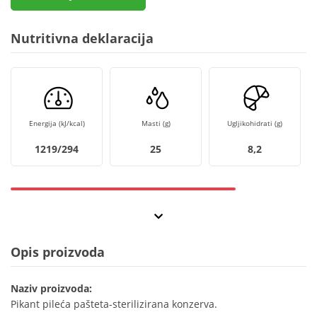
Nutritivna deklaracija
Energija (kJ/kcal)
Masti (g)
Ugljikohidrati (g)
1219/294
25
8,2
Opis proizvoda
Naziv proizvoda:
Pikant pileća pašteta-sterilizirana konzerva.