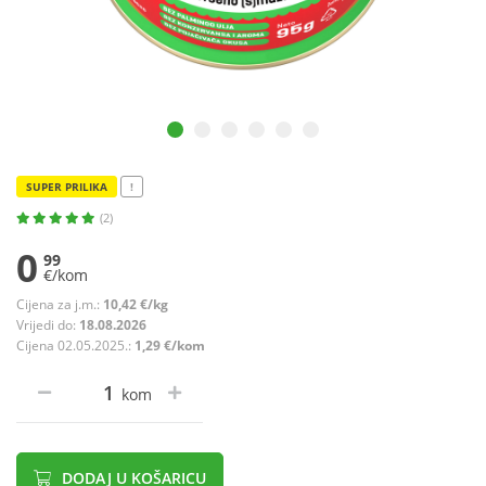
SUPER PRILIKA
!
(2)
0
99
€/kom
Cijena za j.m.:
10,42 €/kg
Vrijedi do:
18.08.2026
Cijena 02.05.2025.:
1,29 €/kom
kom
DODAJ U KOŠARICU