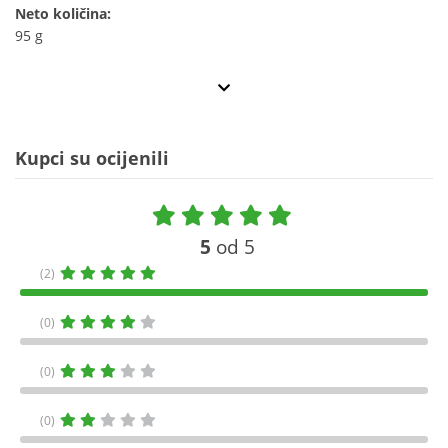
Neto količina:
95 g
Kupci su ocijenili
5
od 5
(2)
(0)
(0)
(0)