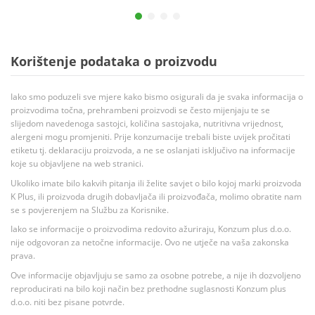
Korištenje podataka o proizvodu
Iako smo poduzeli sve mjere kako bismo osigurali da je svaka informacija o
proizvodima točna, prehrambeni proizvodi se često mijenjaju te se
slijedom navedenoga sastojci, količina sastojaka, nutritivna vrijednost,
alergeni mogu promjeniti. Prije konzumacije trebali biste uvijek pročitati
etiketu tj. deklaraciju proizvoda, a ne se oslanjati isključivo na informacije
koje su objavljene na web stranici.
Ukoliko imate bilo kakvih pitanja ili želite savjet o bilo kojoj marki proizvoda
K Plus, ili proizvoda drugih dobavljača ili proizvođača, molimo obratite nam
se s povjerenjem na Službu za Korisnike.
Iako se informacije o proizvodima redovito ažuriraju, Konzum plus d.o.o.
nije odgovoran za netočne informacije. Ovo ne utječe na vaša zakonska
prava.
Ove informacije objavljuju se samo za osobne potrebe, a nije ih dozvoljeno
reproducirati na bilo koji način bez prethodne suglasnosti Konzum plus
d.o.o. niti bez pisane potvrde.