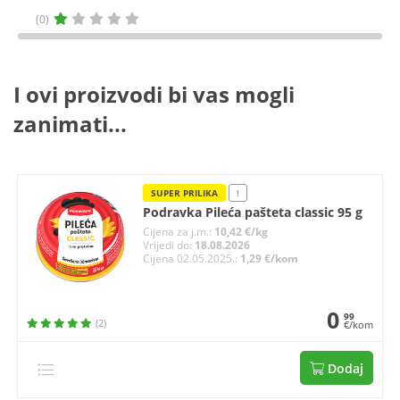
(0)
I ovi proizvodi bi vas mogli
zanimati...
SUPER PRILIKA
!
Podravka Pileća pašteta classic 95 g
Cijena za j.m.:
10,42 €/kg
Vrijedi do:
18.08.2026
Cijena 02.05.2025.:
1,29 €/kom
0
99
(2)
€/kom
Dodaj