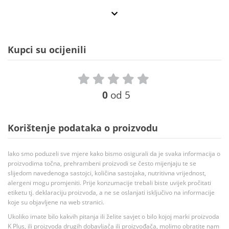
Kupci su ocijenili
0
od 5
Korištenje podataka o proizvodu
Iako smo poduzeli sve mjere kako bismo osigurali da je svaka informacija o
proizvodima točna, prehrambeni proizvodi se često mijenjaju te se
slijedom navedenoga sastojci, količina sastojaka, nutritivna vrijednost,
alergeni mogu promjeniti. Prije konzumacije trebali biste uvijek pročitati
etiketu tj. deklaraciju proizvoda, a ne se oslanjati isključivo na informacije
koje su objavljene na web stranici.
Ukoliko imate bilo kakvih pitanja ili želite savjet o bilo kojoj marki proizvoda
K Plus, ili proizvoda drugih dobavljača ili proizvođača, molimo obratite nam