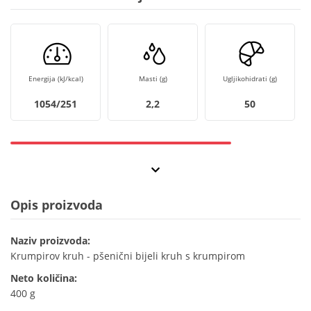
Energija (kJ/kcal)
Masti (g)
Ugljikohidrati (g)
1054/251
2,2
50
Opis proizvoda
Naziv proizvoda:
Krumpirov kruh - pšenični bijeli kruh s krumpirom
Neto količina:
400 g