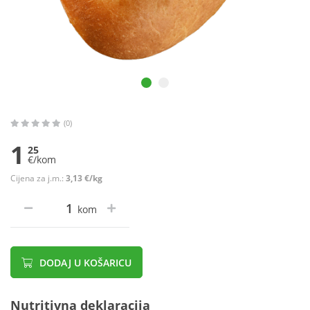
(0)
1
25
€/kom
Cijena za j.m.:
3,13 €/kg
kom
DODAJ U KOŠARICU
Nutritivna deklaracija