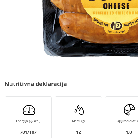
Nutritivna deklaracija
Energija (kJ/kcal)
Masti (g)
Ugljikohidrati (
781/187
12
1,8