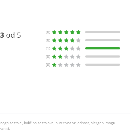
(0)
3
od 5
(0)
(1)
(0)
(0)
ga sastojci, količina sastojaka, nutritivna vrijednost, alergeni mogu
ranici.