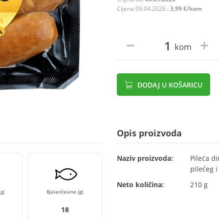
Cijena 09.04.2026.:
3,99 €/kom
kom
DODAJ U KOŠARICU
Opis proizvoda
Naziv proizvoda:
Pileća d
pilećeg 
Neto količina:
210 g
g)
Bjelančevine (g)
18