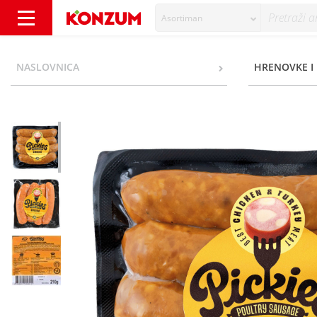
Asortiman
Pickies Pileća dimljena kobasica sa sirom 21
NASLOVNICA
HRENOVKE I