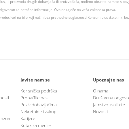
 K Plus, ili proizvoda drugih dobavljača ili proizvođača, molimo obratite nam se s p
 odgovoran za netočne informacije. Ovo ne utječe na vaša zakonska prava.
roducirati na bilo koji način bez prethodne suglasnosti Konzum plus d.o.o. niti be
Javite nam se
Upoznajte nas
Korisnička podrška
O nama
nosti
Pronađite nas
Društvena odgovo
Poziv dobavljačima
Jamstvo kvalitete
Nekretnine i zakupi
Novosti
 Konzum
Karijere
Kutak za medije