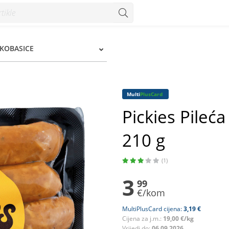
0 g - Konzum
 KOBASICE
Multi
PlusCard
Pickies Pileć
210 g
(1)
3
99
€/kom
MultiPlusCard cijena:
3,19 €
Cijena za j.m.:
19,00 €/kg
Vrijedi do:
06.09.2026