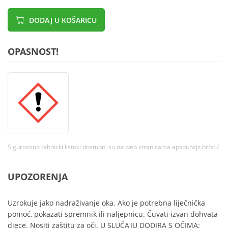
DODAJ U KOŠARICU
OPASNOST!
Sigurnosno tehnicki listovi dostupni su na web stranicama apsot.hzjz.hr/stl/
UPOZORENJA
Uzrokuje jako nadraživanje oka. Ako je potrebna liječnička
pomoć, pokazati spremnik ili naljepnicu. Čuvati izvan dohvata
djece. Nositi zaštitu za oči. U SLUČAJU DODIRA S OČIMA: