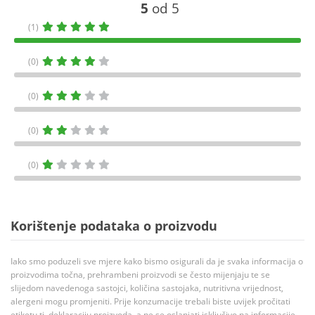
5
od 5
(1)
(0)
(0)
(0)
(0)
Korištenje podataka o proizvodu
Iako smo poduzeli sve mjere kako bismo osigurali da je svaka informacija o
proizvodima točna, prehrambeni proizvodi se često mijenjaju te se
slijedom navedenoga sastojci, količina sastojaka, nutritivna vrijednost,
alergeni mogu promjeniti. Prije konzumacije trebali biste uvijek pročitati
etiketu tj. deklaraciju proizvoda, a ne se oslanjati isključivo na informacije