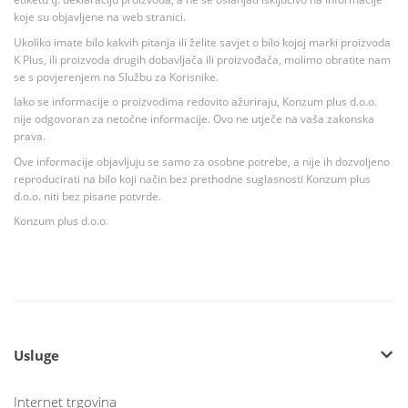
koje su objavljene na web stranici.
Ukoliko imate bilo kakvih pitanja ili želite savjet o bilo kojoj marki proizvoda
K Plus, ili proizvoda drugih dobavljača ili proizvođača, molimo obratite nam
se s povjerenjem na Službu za Korisnike.
Iako se informacije o proizvodima redovito ažuriraju, Konzum plus d.o.o.
nije odgovoran za netočne informacije. Ovo ne utječe na vaša zakonska
prava.
Ove informacije objavljuju se samo za osobne potrebe, a nije ih dozvoljeno
reproducirati na bilo koji način bez prethodne suglasnosti Konzum plus
d.o.o. niti bez pisane potvrde.
Konzum plus d.o.o.
Usluge
Internet trgovina