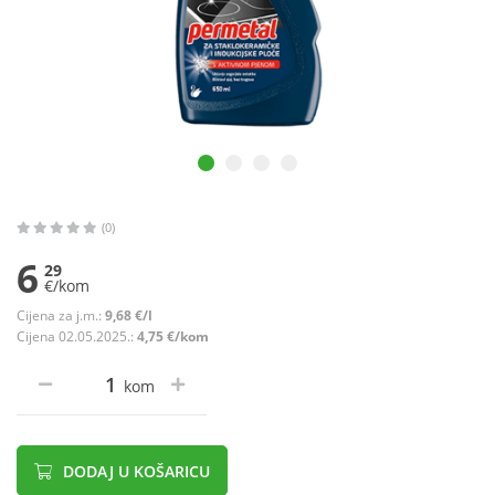
(0)
6
29
€/kom
Cijena za j.m.:
9,68 €/l
Cijena 02.05.2025.:
4,75 €/kom
kom
DODAJ U KOŠARICU