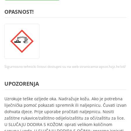
OPASNOST!
Sigurnosno tehnicki listovi dostupni su na web stranicama apsot.hzjz.hr/stl/
UPOZORENJA
Uzrokuje teške ozljede oka. Nadražuje kožu. Ako je potrebna
liječnička pomoć pokazati spremnik ili naljepnicu. Čuvati izvan
dohvata djece. Prije uporabe pročitati naljepnicu. Nositi
zaštitne rukavice/zaštitno odijelo/zaštitu za oči/zaštitu za lice.
U SLUČAJU DODIRA S KOŽOM: oprati velikom količinom
sapuna i vode. U SLUČAJU DODIRA S OČIMA: oprezno ispirati