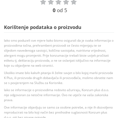
0
od 5
Korištenje podataka o proizvodu
Iako smo poduzeli sve mjere kako bismo osigurali da je svaka informacija o
proizvodima točna, prehrambeni proizvodi se često mijenjaju te se
slijedom navedenoga sastojci, količina sastojaka, nutritivna vrijednost,
alergeni mogu promjeniti. Prije konzumacije trebali biste uvijek pročitati
etiketu tj. deklaraciju proizvoda, a ne se oslanjati isključivo na informacije
koje su objavljene na web stranici.
Ukoliko imate bilo kakvih pitanja ili želite savjet o bilo kojoj marki proizvoda
K Plus, ili proizvoda drugih dobavljača ili proizvođača, molimo obratite nam
se s povjerenjem na Službu za Korisnike.
Iako se informacije o proizvodima redovito ažuriraju, Konzum plus d.o.o.
nije odgovoran za netočne informacije. Ovo ne utječe na vaša zakonska
prava.
Ove informacije objavljuju se samo za osobne potrebe, a nije ih dozvoljeno
reproducirati na bilo koji način bez prethodne suglasnosti Konzum plus
d.o.o. niti bez pisane potvrde.