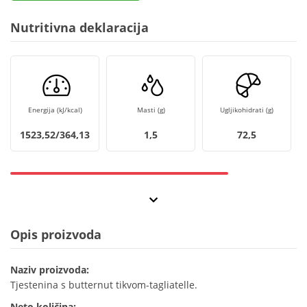
Nutritivna deklaracija
Energija (kJ/kcal)
Masti (g)
Ugljikohidrati (g)
1523,52/364,13
1,5
72,5
Opis proizvoda
Naziv proizvoda:
Tjestenina s butternut tikvom-tagliatelle.
Neto količina: