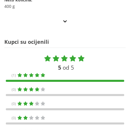
400 g
Kupci su ocijenili
5
od 5
(1)
(0)
(0)
(0)