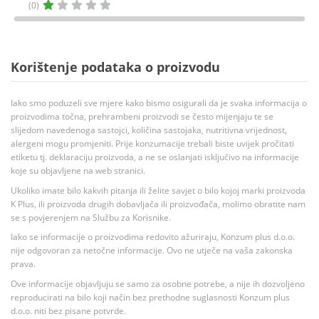
(0)
Korištenje podataka o proizvodu
Iako smo poduzeli sve mjere kako bismo osigurali da je svaka informacija o
proizvodima točna, prehrambeni proizvodi se često mijenjaju te se
slijedom navedenoga sastojci, količina sastojaka, nutritivna vrijednost,
alergeni mogu promjeniti. Prije konzumacije trebali biste uvijek pročitati
etiketu tj. deklaraciju proizvoda, a ne se oslanjati isključivo na informacije
koje su objavljene na web stranici.
Ukoliko imate bilo kakvih pitanja ili želite savjet o bilo kojoj marki proizvoda
K Plus, ili proizvoda drugih dobavljača ili proizvođača, molimo obratite nam
se s povjerenjem na Službu za Korisnike.
Iako se informacije o proizvodima redovito ažuriraju, Konzum plus d.o.o.
nije odgovoran za netočne informacije. Ovo ne utječe na vaša zakonska
prava.
Ove informacije objavljuju se samo za osobne potrebe, a nije ih dozvoljeno
reproducirati na bilo koji način bez prethodne suglasnosti Konzum plus
d.o.o. niti bez pisane potvrde.