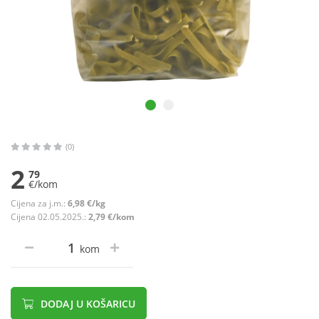
(0)
2
79
€/kom
Cijena za j.m.:
6,98 €/kg
Cijena 02.05.2025.:
2,79 €/kom
kom
DODAJ U KOŠARICU