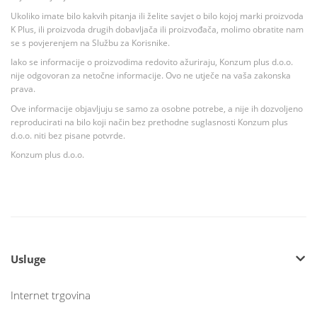
Ukoliko imate bilo kakvih pitanja ili želite savjet o bilo kojoj marki proizvoda
K Plus, ili proizvoda drugih dobavljača ili proizvođača, molimo obratite nam
se s povjerenjem na Službu za Korisnike.
Iako se informacije o proizvodima redovito ažuriraju, Konzum plus d.o.o.
nije odgovoran za netočne informacije. Ovo ne utječe na vaša zakonska
prava.
Ove informacije objavljuju se samo za osobne potrebe, a nije ih dozvoljeno
reproducirati na bilo koji način bez prethodne suglasnosti Konzum plus
d.o.o. niti bez pisane potvrde.
Konzum plus d.o.o.
Usluge
Internet trgovina