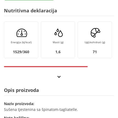
Nutritivna deklaracija
Energija (kJ/kcal)
Masti (g)
Ugljikohidrati (g)
1529/360
1,6
71
Opis proizvoda
Naziv proizvoda:
Sušena tjestenina sa špinatom-tagliatelle.
Neto količina: