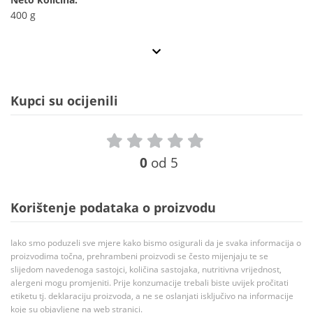
400 g
Kupci su ocijenili
0
od 5
Korištenje podataka o proizvodu
Iako smo poduzeli sve mjere kako bismo osigurali da je svaka informacija o
proizvodima točna, prehrambeni proizvodi se često mijenjaju te se
slijedom navedenoga sastojci, količina sastojaka, nutritivna vrijednost,
alergeni mogu promjeniti. Prije konzumacije trebali biste uvijek pročitati
etiketu tj. deklaraciju proizvoda, a ne se oslanjati isključivo na informacije
koje su objavljene na web stranici.