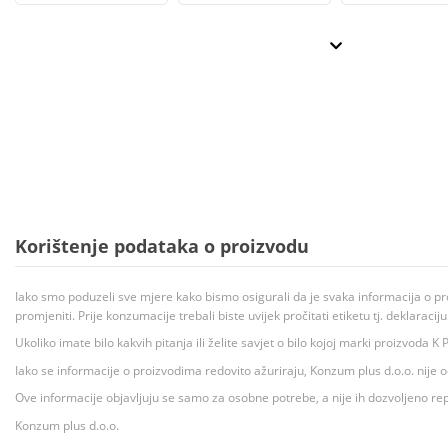
Korištenje podataka o proizvodu
Iako smo poduzeli sve mjere kako bismo osigurali da je svaka informacija o pr
promjeniti. Prije konzumacije trebali biste uvijek pročitati etiketu tj. deklaraci
Ukoliko imate bilo kakvih pitanja ili želite savjet o bilo kojoj marki proizvoda
Iako se informacije o proizvodima redovito ažuriraju, Konzum plus d.o.o. nije
Ove informacije objavljuju se samo za osobne potrebe, a nije ih dozvoljeno rep
Konzum plus d.o.o.