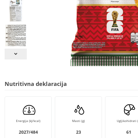
Nutritivna deklaracija
Energija (kJ/kcal)
Masti (g)
Ugljikohidrati (
2027/484
23
61