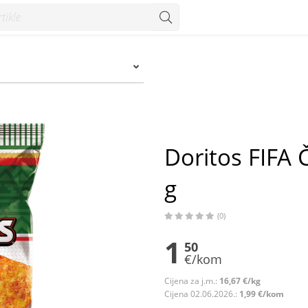
- Konzum
Doritos FIFA 
g
(0)
1
50
€/kom
Cijena za j.m.:
16,67 €/kg
Cijena 02.06.2026.:
1,99 €/kom