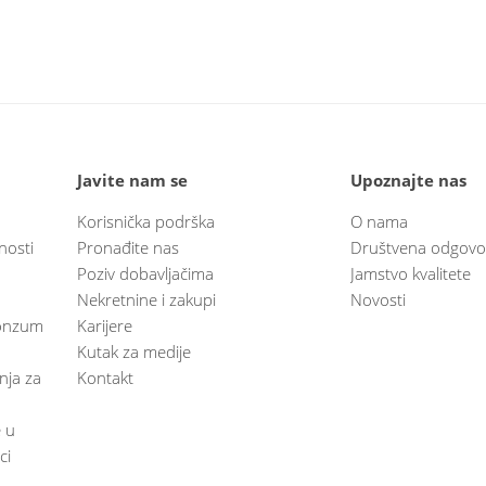
Javite nam se
Upoznajte nas
Korisnička podrška
O nama
nosti
Pronađite nas
Društvena odgovo
Poziv dobavljačima
Jamstvo kvalitete
Nekretnine i zakupi
Novosti
 Konzum
Karijere
Kutak za medije
anja za
Kontakt
e u
ci