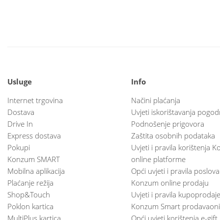
Usluge
Info
Internet trgovina
Načini plaćanja
Dostava
Uvjeti iskorištavanja pogod
Drive In
Podnošenje prigovora
Express dostava
Zaštita osobnih podataka
Pokupi
Uvjeti i pravila korištenja
Konzum SMART
online platforme
Mobilna aplikacija
Opći uvjeti i pravila poslov
Plaćanje režija
Konzum online prodaju
Shop&Touch
Uvjeti i pravila kupoprodaj
Poklon kartica
Konzum Smart prodavaoni
MultiPlus kartica
Opći uvjeti korištenja e-gift