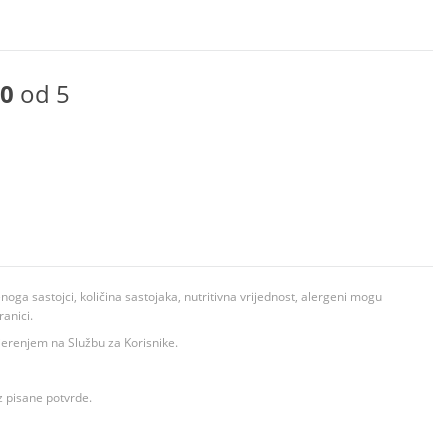
0
od 5
ga sastojci, količina sastojaka, nutritivna vrijednost, alergeni mogu
ranici.
ovjerenjem na Službu za Korisnike.
z pisane potvrde.