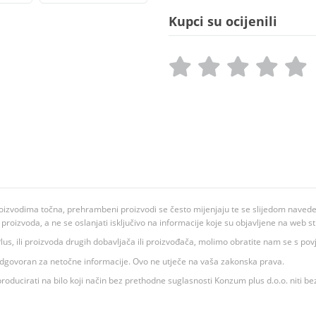
Kupci su ocijenili
oizvodima točna, prehrambeni proizvodi se često mijenjaju te se slijedom navedeno
ju proizvoda, a ne se oslanjati isključivo na informacije koje su objavljene na web st
 K Plus, ili proizvoda drugih dobavljača ili proizvođača, molimo obratite nam se s p
 odgovoran za netočne informacije. Ovo ne utječe na vaša zakonska prava.
roducirati na bilo koji način bez prethodne suglasnosti Konzum plus d.o.o. niti be