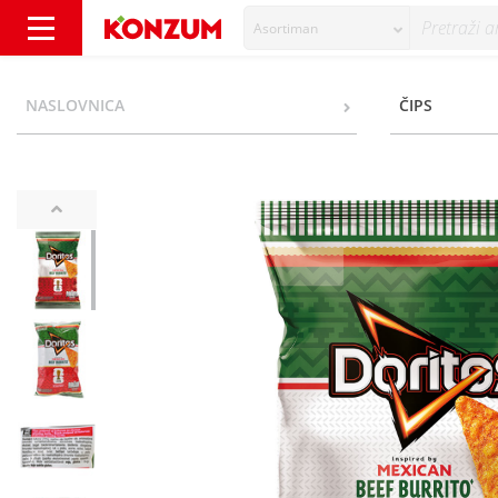
Asortiman
Doritos FIFA Čips Mexican beef burrito 90 g 
NASLOVNICA
ČIPS