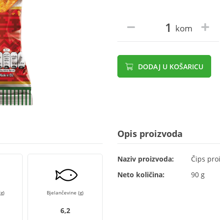
kom
DODAJ U KOŠARICU
Opis proizvoda
Naziv proizvoda:
Čips pro
Neto količina:
90 g
g)
Bjelančevine (g)
6,2