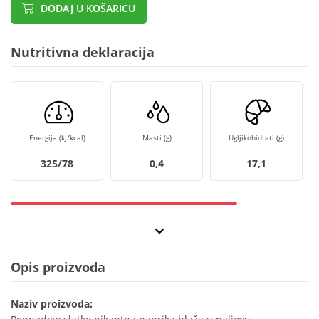
DODAJ U KOŠARICU
Nutritivna deklaracija
Energija (kJ/kcal)
Masti (g)
Ugljikohidrati (g)
325/78
0,4
17,1
Opis proizvoda
Naziv proizvoda: