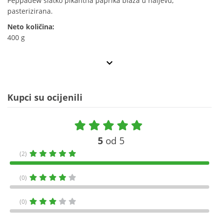
Peppadew slatko pikantna paprika blaža u naljevu,
pasterizirana.
Neto količina:
400 g
Kupci su ocijenili
5
od 5
(2)
(0)
(0)