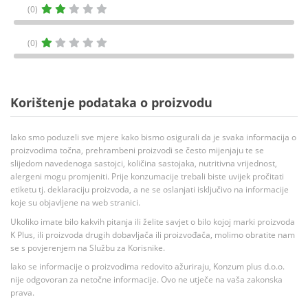
(0)
(0)
Korištenje podataka o proizvodu
Iako smo poduzeli sve mjere kako bismo osigurali da je svaka informacija o
proizvodima točna, prehrambeni proizvodi se često mijenjaju te se
slijedom navedenoga sastojci, količina sastojaka, nutritivna vrijednost,
alergeni mogu promjeniti. Prije konzumacije trebali biste uvijek pročitati
etiketu tj. deklaraciju proizvoda, a ne se oslanjati isključivo na informacije
koje su objavljene na web stranici.
Ukoliko imate bilo kakvih pitanja ili želite savjet o bilo kojoj marki proizvoda
K Plus, ili proizvoda drugih dobavljača ili proizvođača, molimo obratite nam
se s povjerenjem na Službu za Korisnike.
Iako se informacije o proizvodima redovito ažuriraju, Konzum plus d.o.o.
nije odgovoran za netočne informacije. Ovo ne utječe na vaša zakonska
prava.