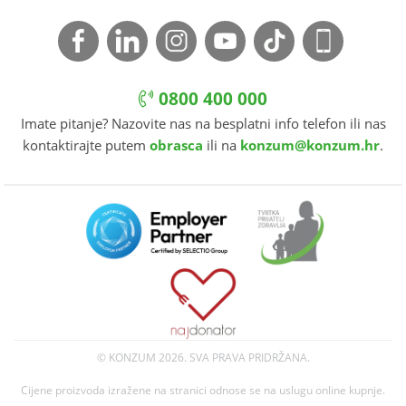
0800 400 000
Imate pitanje? Nazovite nas na besplatni info telefon ili nas
kontaktirajte putem
obrasca
ili na
konzum@konzum.hr
.
© KONZUM
2026. SVA PRAVA PRIDRŽANA.
Cijene proizvoda izražene na stranici odnose se na uslugu online kupnje.