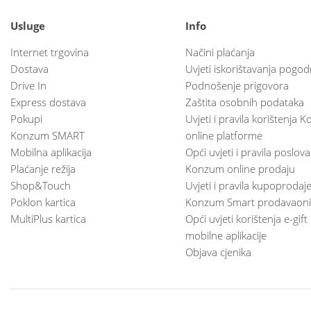
Usluge
Info
Internet trgovina
Načini plaćanja
Dostava
Uvjeti iskorištavanja pogod
Drive In
Podnošenje prigovora
Express dostava
Zaštita osobnih podataka
Pokupi
Uvjeti i pravila korištenja
Konzum SMART
online platforme
Mobilna aplikacija
Opći uvjeti i pravila poslov
Plaćanje režija
Konzum online prodaju
Shop&Touch
Uvjeti i pravila kupoprodaj
Poklon kartica
Konzum Smart prodavaoni
MultiPlus kartica
Opći uvjeti korištenja e-gift
mobilne aplikacije
Objava cjenika