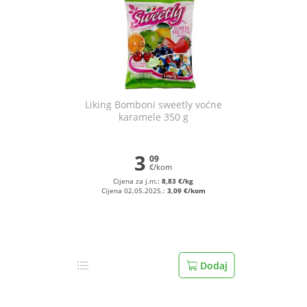
Liking Bomboni sweetly voćne
karamele 350 g
3
09
€/kom
Cijena za j.m.:
8,83 €/kg
Cijena 02.05.2025.:
3,09 €/kom
Dodaj