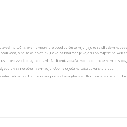
oizvodima točna, prehrambeni proizvodi se često mijenjaju te se slijedom navedeno
ju proizvoda, a ne se oslanjati isključivo na informacije koje su objavljene na web st
 K Plus, ili proizvoda drugih dobavljača ili proizvođača, molimo obratite nam se s p
 odgovoran za netočne informacije. Ovo ne utječe na vaša zakonska prava.
roducirati na bilo koji način bez prethodne suglasnosti Konzum plus d.o.o. niti be