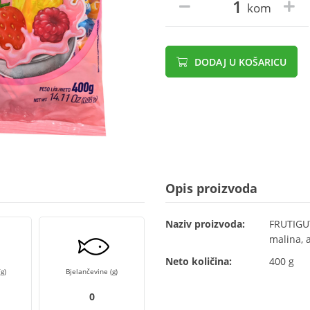
kom
DODAJ U KOŠARICU
Opis proizvoda
Naziv proizvoda:
FRUTIGUT
malina, 
Neto količina:
400 g
g)
Bjelančevine (g)
0