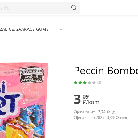
zum
ZALICE, ŽVAKAĆE GUME
Peccin Bombon
(3)
3
09
€/kom
Cijena za j.m.:
7,73 €/kg
Cijena 02.05.2025.:
3,09 €/kom