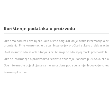
Korištenje podataka o proizvodu
Iako smo poduzeli sve mjere kako bismo osigurali da je svaka informacija o pr
promjeniti. Prije konzumacije trebali biste uvijek pročitati etiketu tj. deklaraci
Ukoliko imate bilo kakvih pitanja ili želite savjet o bilo kojoj marki proizvoda
Iako se informacije o proizvodima redovito ažuriraju, Konzum plus d.o.o. nije
Ove informacije objavljuju se samo za osobne potrebe, a nije ih dozvoljeno rep
Konzum plus d.o.o.