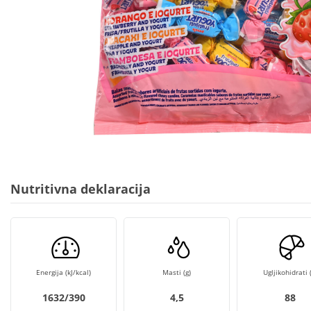
Nutritivna deklaracija
Energija (kJ/kcal)
Masti (g)
Ugljikohidrati (
1632/390
4,5
88