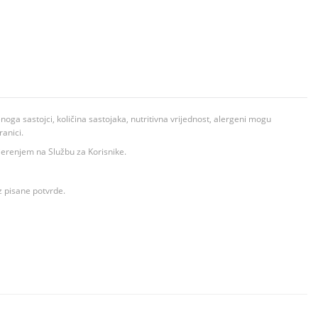
ga sastojci, količina sastojaka, nutritivna vrijednost, alergeni mogu
ranici.
ovjerenjem na Službu za Korisnike.
z pisane potvrde.