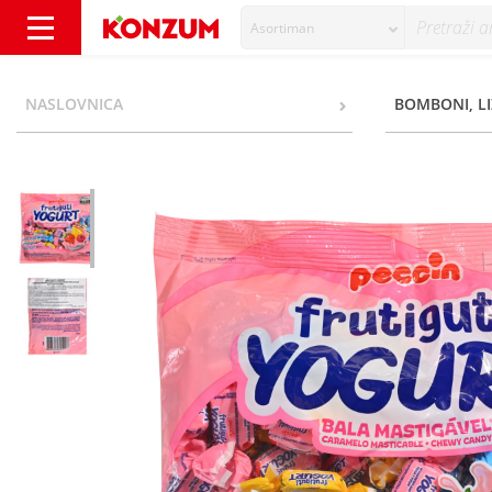
Asortiman
Peccin Bomboni frutiguti yogurt 400 g - Kon
NASLOVNICA
BOMBONI, LI