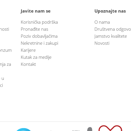
Javite nam se
Upoznajte nas
Korisnička podrška
O nama
nosti
Pronađite nas
Društvena odgovo
Poziv dobavljačima
Jamstvo kvalitete
Nekretnine i zakupi
Novosti
 Konzum
Karijere
Kutak za medije
anja za
Kontakt
e u
ci