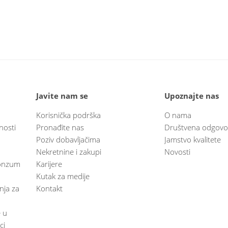
Javite nam se
Upoznajte nas
Korisnička podrška
O nama
nosti
Pronađite nas
Društvena odgovo
Poziv dobavljačima
Jamstvo kvalitete
Nekretnine i zakupi
Novosti
 Konzum
Karijere
Kutak za medije
anja za
Kontakt
e u
ci