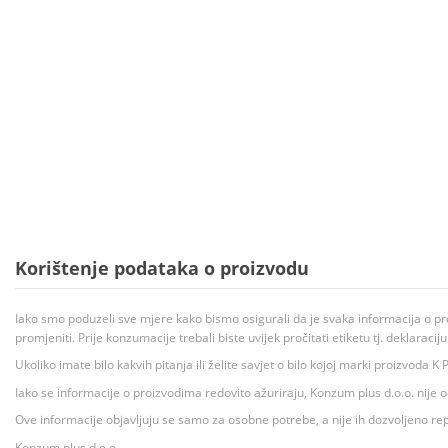
Korištenje podataka o proizvodu
Iako smo poduzeli sve mjere kako bismo osigurali da je svaka informacija o pr
promjeniti. Prije konzumacije trebali biste uvijek pročitati etiketu tj. deklaraci
Ukoliko imate bilo kakvih pitanja ili želite savjet o bilo kojoj marki proizvoda
Iako se informacije o proizvodima redovito ažuriraju, Konzum plus d.o.o. nije
Ove informacije objavljuju se samo za osobne potrebe, a nije ih dozvoljeno rep
Konzum plus d.o.o.