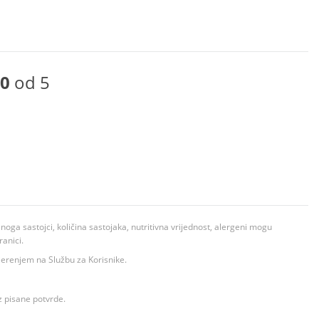
0
od 5
ga sastojci, količina sastojaka, nutritivna vrijednost, alergeni mogu
ranici.
ovjerenjem na Službu za Korisnike.
z pisane potvrde.