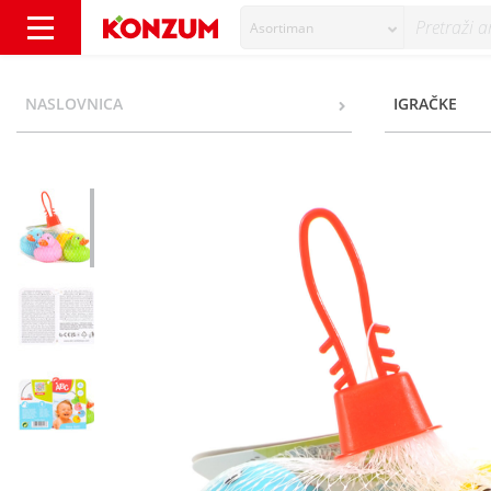
Asortiman
Simba ABC Patkice za kupanje 4/1 - Konzum
NASLOVNICA
IGRAČKE