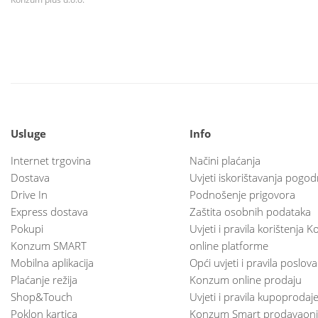
Usluge
Info
Internet trgovina
Načini plaćanja
Dostava
Uvjeti iskorištavanja pogod
Drive In
Podnošenje prigovora
Express dostava
Zaštita osobnih podataka
Pokupi
Uvjeti i pravila korištenja
Konzum SMART
online platforme
Mobilna aplikacija
Opći uvjeti i pravila poslov
Plaćanje režija
Konzum online prodaju
Shop&Touch
Uvjeti i pravila kupoprodaj
Poklon kartica
Konzum Smart prodavaoni