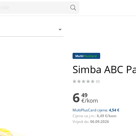
Multi
PlusCard
Simba ABC Pa
(0)
6
49
€/kom
MultiPlusCard cijena:
4,54 €
Cijena za j.m.:
6,49 €/kom
Vrijedi do:
06.09.2026