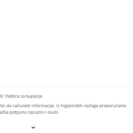
C Patkica za kupanje.
as da sačuvate informacije. Iz higijenskih razloga preporučamo
račka potpuno isprazni i osuši.