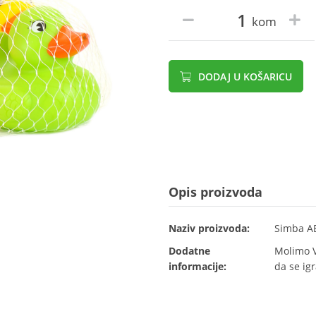
kom
DODAJ U KOŠARICU
Opis proizvoda
Naziv proizvoda:
Simba AB
Dodatne
Molimo V
informacije:
da se ig