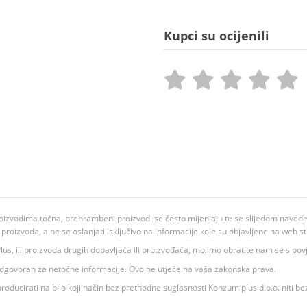
Kupci su ocijenili
oizvodima točna, prehrambeni proizvodi se često mijenjaju te se slijedom navedeno
ju proizvoda, a ne se oslanjati isključivo na informacije koje su objavljene na web st
 K Plus, ili proizvoda drugih dobavljača ili proizvođača, molimo obratite nam se s p
 odgovoran za netočne informacije. Ovo ne utječe na vaša zakonska prava.
roducirati na bilo koji način bez prethodne suglasnosti Konzum plus d.o.o. niti be