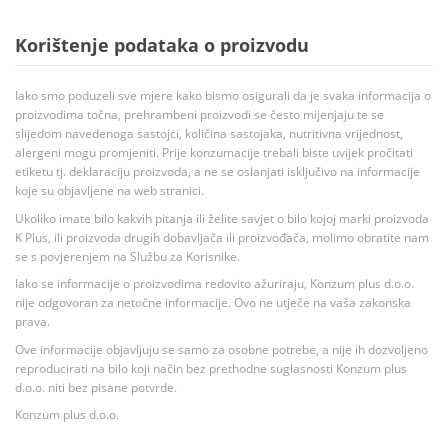
Korištenje podataka o proizvodu
Iako smo poduzeli sve mjere kako bismo osigurali da je svaka informacija o
proizvodima točna, prehrambeni proizvodi se često mijenjaju te se
slijedom navedenoga sastojci, količina sastojaka, nutritivna vrijednost,
alergeni mogu promjeniti. Prije konzumacije trebali biste uvijek pročitati
etiketu tj. deklaraciju proizvoda, a ne se oslanjati isključivo na informacije
koje su objavljene na web stranici.
Ukoliko imate bilo kakvih pitanja ili želite savjet o bilo kojoj marki proizvoda
K Plus, ili proizvoda drugih dobavljača ili proizvođača, molimo obratite nam
se s povjerenjem na Službu za Korisnike.
Iako se informacije o proizvodima redovito ažuriraju, Konzum plus d.o.o.
nije odgovoran za netočne informacije. Ovo ne utječe na vaša zakonska
prava.
Ove informacije objavljuju se samo za osobne potrebe, a nije ih dozvoljeno
reproducirati na bilo koji način bez prethodne suglasnosti Konzum plus
d.o.o. niti bez pisane potvrde.
Konzum plus d.o.o.