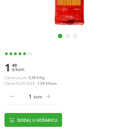
(1)
1
49
€/kom
Cijena za j.m.:
2,98 €/kg
Cijena 02.05.2025.:
1,59 €/kom
kom
DODAJ U KOŠARICU