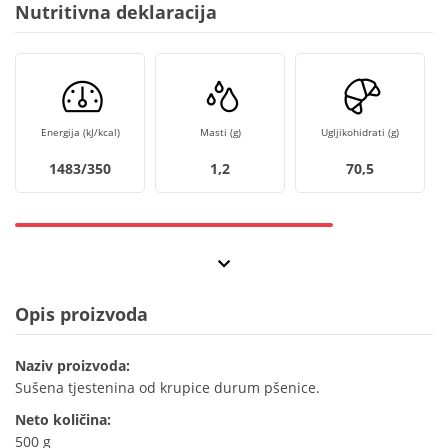
Nutritivna deklaracija
Energija (kJ/kcal)
Masti (g)
Ugljikohidrati (g)
1483/350
1,2
70,5
Opis proizvoda
Naziv proizvoda:
Sušena tjestenina od krupice durum pšenice.
Neto količina:
500 g