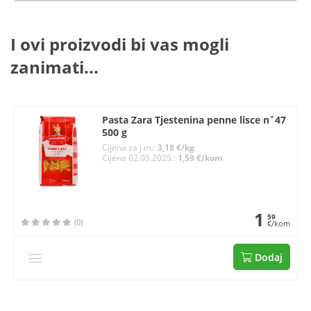
I ovi proizvodi bi vas mogli
zanimati...
Pasta Zara Tjestenina penne lisce n˚47
500 g
Cijena za j.m.:
3,18 €/kg
Cijena 02.05.2025.:
1,59 €/kom
1
59
(0)
€/kom
Dodaj