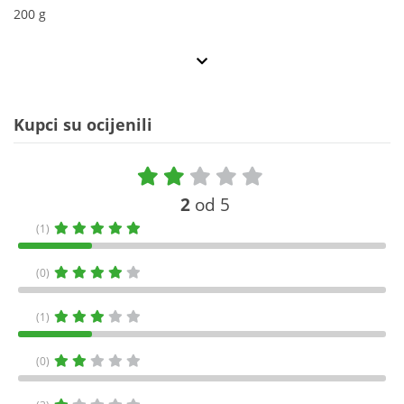
200 g
Kupci su ocijenili
2
od 5
(1)
(0)
(1)
(0)