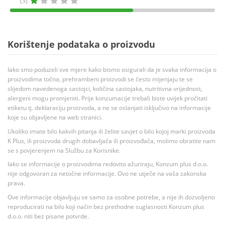
(3)
Korištenje podataka o proizvodu
Iako smo poduzeli sve mjere kako bismo osigurali da je svaka informacija o
proizvodima točna, prehrambeni proizvodi se često mijenjaju te se
slijedom navedenoga sastojci, količina sastojaka, nutritivna vrijednost,
alergeni mogu promjeniti. Prije konzumacije trebali biste uvijek pročitati
etiketu tj. deklaraciju proizvoda, a ne se oslanjati isključivo na informacije
koje su objavljene na web stranici.
Ukoliko imate bilo kakvih pitanja ili želite savjet o bilo kojoj marki proizvoda
K Plus, ili proizvoda drugih dobavljača ili proizvođača, molimo obratite nam
se s povjerenjem na Službu za Korisnike.
Iako se informacije o proizvodima redovito ažuriraju, Konzum plus d.o.o.
nije odgovoran za netočne informacije. Ovo ne utječe na vaša zakonska
prava.
Ove informacije objavljuju se samo za osobne potrebe, a nije ih dozvoljeno
reproducirati na bilo koji način bez prethodne suglasnosti Konzum plus
d.o.o. niti bez pisane potvrde.