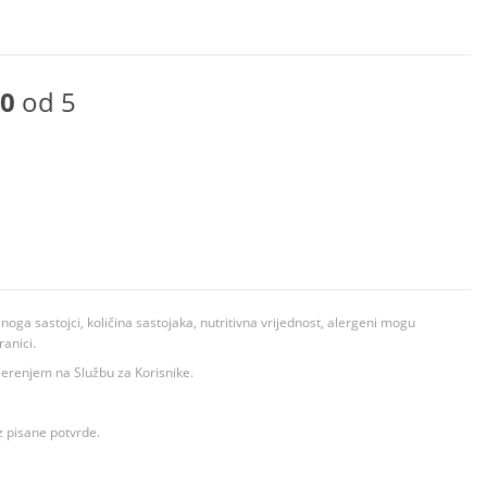
0
od 5
ga sastojci, količina sastojaka, nutritivna vrijednost, alergeni mogu
ranici.
ovjerenjem na Službu za Korisnike.
z pisane potvrde.