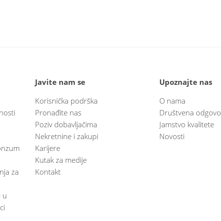
Javite nam se
Upoznajte nas
Korisnička podrška
O nama
nosti
Pronađite nas
Društvena odgovo
Poziv dobavljačima
Jamstvo kvalitete
Nekretnine i zakupi
Novosti
 Konzum
Karijere
Kutak za medije
anja za
Kontakt
e u
ci