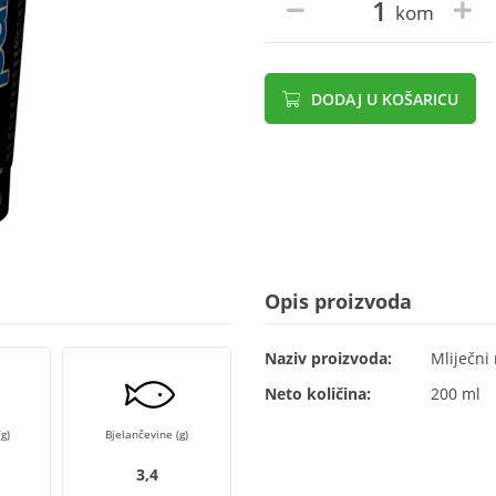
kom
DODAJ U KOŠARICU
Opis proizvoda
Naziv proizvoda:
Mliječni
Neto količina:
200 ml
g)
Bjelančevine (g)
3,4