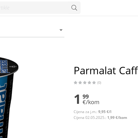
zum
Parmalat Caff
(0)
1
99
€/kom
Cijena za j.m.:
9,95 €/l
Cijena 02.05.2025.:
1,99 €/kom