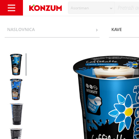
Asortiman
Parmalat Caffelatte macchiato 200 ml - Kon
NASLOVNICA
KAVE