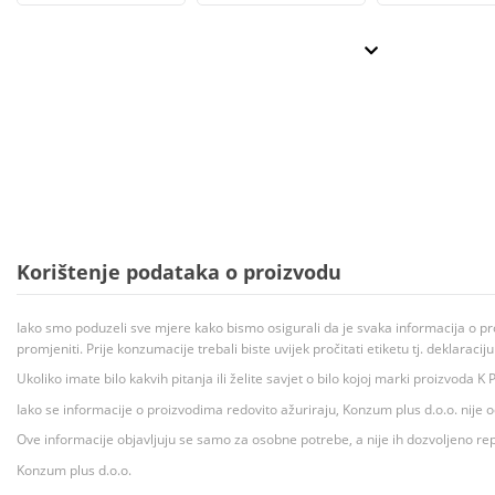
Korištenje podataka o proizvodu
Iako smo poduzeli sve mjere kako bismo osigurali da je svaka informacija o pr
promjeniti. Prije konzumacije trebali biste uvijek pročitati etiketu tj. deklaraci
Ukoliko imate bilo kakvih pitanja ili želite savjet o bilo kojoj marki proizvoda
Iako se informacije o proizvodima redovito ažuriraju, Konzum plus d.o.o. nije
Ove informacije objavljuju se samo za osobne potrebe, a nije ih dozvoljeno rep
Konzum plus d.o.o.