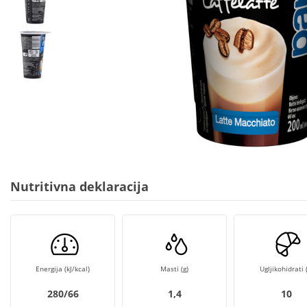
Nutritivna deklaracija
Energija (kJ/kcal)
Masti (g)
Ugljikohidrati (
280/66
1,4
10