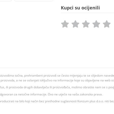
Kupci su ocijenili
oizvodima točna, prehrambeni proizvodi se često mijenjaju te se slijedom navedeno
ju proizvoda, a ne se oslanjati isključivo na informacije koje su objavljene na web st
 K Plus, ili proizvoda drugih dobavljača ili proizvođača, molimo obratite nam se s p
 odgovoran za netočne informacije. Ovo ne utječe na vaša zakonska prava.
roducirati na bilo koji način bez prethodne suglasnosti Konzum plus d.o.o. niti be