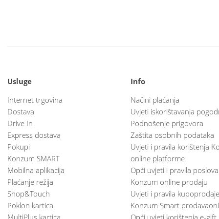
Usluge
Info
Internet trgovina
Načini plaćanja
Dostava
Uvjeti iskorištavanja pogod
Drive In
Podnošenje prigovora
Express dostava
Zaštita osobnih podataka
Pokupi
Uvjeti i pravila korištenja
Konzum SMART
online platforme
Mobilna aplikacija
Opći uvjeti i pravila poslov
Plaćanje režija
Konzum online prodaju
Shop&Touch
Uvjeti i pravila kupoprodaj
Poklon kartica
Konzum Smart prodavaoni
MultiPlus kartica
Opći uvjeti korištenja e-gift