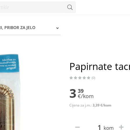
I, PRIBOR ZA JELO
Papirnate ta
(0)
3
39
€/kom
Cijena za j.m.:
3,39 €/kom
kom