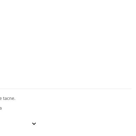
e tacne.
a