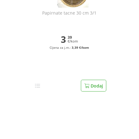
Papirnate tacne 30 cm 3/1
3
39
€/kom
Cijena za j.m.:
3,39 €/kom
Dodaj