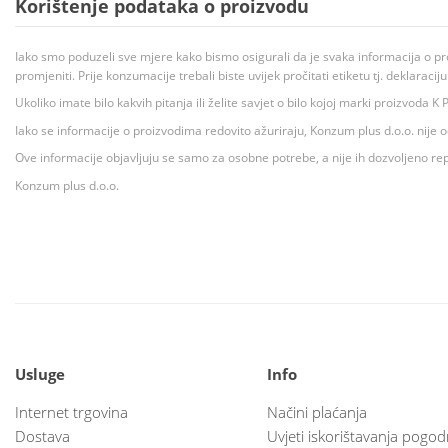
Korištenje podataka o proizvodu
Iako smo poduzeli sve mjere kako bismo osigurali da je svaka informacija o pr
promjeniti. Prije konzumacije trebali biste uvijek pročitati etiketu tj. deklaraci
Ukoliko imate bilo kakvih pitanja ili želite savjet o bilo kojoj marki proizvoda
Iako se informacije o proizvodima redovito ažuriraju, Konzum plus d.o.o. nije
Ove informacije objavljuju se samo za osobne potrebe, a nije ih dozvoljeno rep
Konzum plus d.o.o.
Usluge
Info
Internet trgovina
Načini plaćanja
Dostava
Uvjeti iskorištavanja pogod