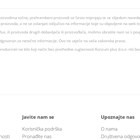
oizvodima točna, prehrambeni proizvodi se često mijenjaju te se slijedom navedeno
ju proizvoda, a ne se oslanjati isključivo na informacije koje su objavljene na web st
 K Plus, ili proizvoda drugih dobavljača ili proizvođača, molimo obratite nam se s p
 odgovoran za netočne informacije. Ovo ne utječe na vaša zakonska prava.
roducirati na bilo koji način bez prethodne suglasnosti Konzum plus d.o.o. niti be
Javite nam se
Upoznajte nas
Korisnička podrška
O nama
nosti
Pronađite nas
Društvena odgovo