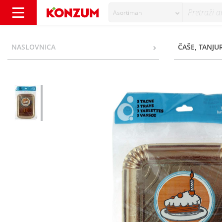
Asortiman
Papirnate tacne 24x33 cm 3/1 - Konzum
NASLOVNICA
ČAŠE, TANJUR