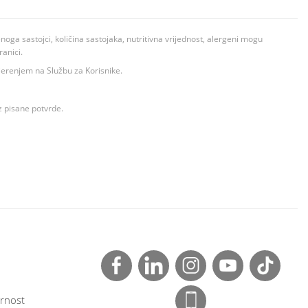
ga sastojci, količina sastojaka, nutritivna vrijednost, alergeni mogu
ranici.
ovjerenjem na Službu za Korisnike.
z pisane potvrde.
rnost