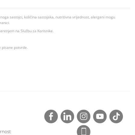
ga sastojci, količina sastojaka, nutritivna vrijednost, alergeni mogu
ranici.
ovjerenjem na Službu za Korisnike.
z pisane potvrde.
rnost