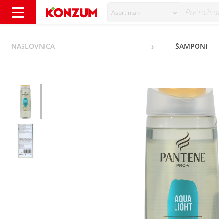
Asortiman
Pantene Pro-V Aqua Light šampon 400 ml - 
NASLOVNICA
ŠAMPONI