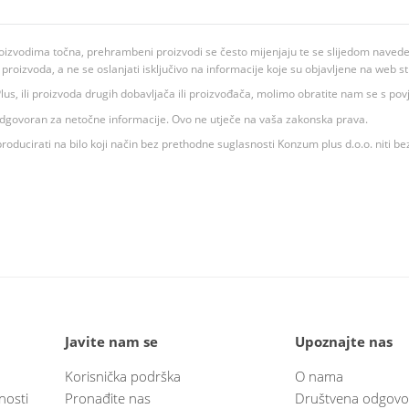
oizvodima točna, prehrambeni proizvodi se često mijenjaju te se slijedom navedeno
ju proizvoda, a ne se oslanjati isključivo na informacije koje su objavljene na web st
 K Plus, ili proizvoda drugih dobavljača ili proizvođača, molimo obratite nam se s p
 odgovoran za netočne informacije. Ovo ne utječe na vaša zakonska prava.
roducirati na bilo koji način bez prethodne suglasnosti Konzum plus d.o.o. niti be
Javite nam se
Upoznajte nas
Korisnička podrška
O nama
nosti
Pronađite nas
Društvena odgovo