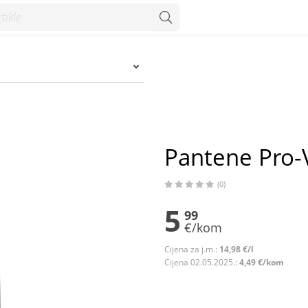
Konzum
Pantene Pro-
(0)
5
99
€/kom
Cijena za j.m.:
14,98 €/l
Cijena 02.05.2025.:
4,49 €/kom