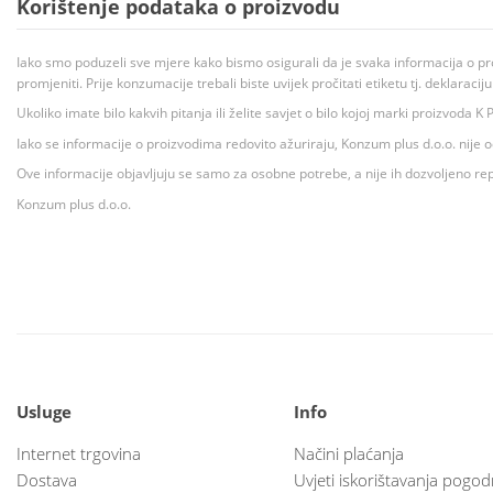
Korištenje podataka o proizvodu
Iako smo poduzeli sve mjere kako bismo osigurali da je svaka informacija o pr
promjeniti. Prije konzumacije trebali biste uvijek pročitati etiketu tj. deklaraci
Ukoliko imate bilo kakvih pitanja ili želite savjet o bilo kojoj marki proizvoda
Iako se informacije o proizvodima redovito ažuriraju, Konzum plus d.o.o. nije
Ove informacije objavljuju se samo za osobne potrebe, a nije ih dozvoljeno rep
Konzum plus d.o.o.
Usluge
Info
Internet trgovina
Načini plaćanja
Dostava
Uvjeti iskorištavanja pogod