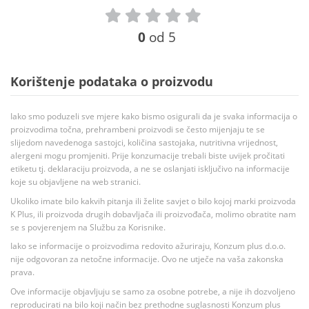
0
od 5
Korištenje podataka o proizvodu
Iako smo poduzeli sve mjere kako bismo osigurali da je svaka informacija o
proizvodima točna, prehrambeni proizvodi se često mijenjaju te se
slijedom navedenoga sastojci, količina sastojaka, nutritivna vrijednost,
alergeni mogu promjeniti. Prije konzumacije trebali biste uvijek pročitati
etiketu tj. deklaraciju proizvoda, a ne se oslanjati isključivo na informacije
koje su objavljene na web stranici.
Ukoliko imate bilo kakvih pitanja ili želite savjet o bilo kojoj marki proizvoda
K Plus, ili proizvoda drugih dobavljača ili proizvođača, molimo obratite nam
se s povjerenjem na Službu za Korisnike.
Iako se informacije o proizvodima redovito ažuriraju, Konzum plus d.o.o.
nije odgovoran za netočne informacije. Ovo ne utječe na vaša zakonska
prava.
Ove informacije objavljuju se samo za osobne potrebe, a nije ih dozvoljeno
reproducirati na bilo koji način bez prethodne suglasnosti Konzum plus