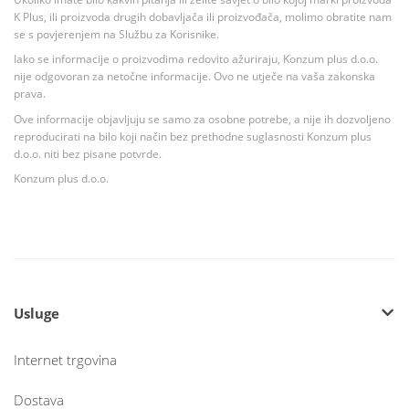
K Plus, ili proizvoda drugih dobavljača ili proizvođača, molimo obratite nam
se s povjerenjem na Službu za Korisnike.
Iako se informacije o proizvodima redovito ažuriraju, Konzum plus d.o.o.
nije odgovoran za netočne informacije. Ovo ne utječe na vaša zakonska
prava.
Ove informacije objavljuju se samo za osobne potrebe, a nije ih dozvoljeno
reproducirati na bilo koji način bez prethodne suglasnosti Konzum plus
d.o.o. niti bez pisane potvrde.
Konzum plus d.o.o.
Usluge
Internet trgovina
Dostava