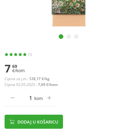
(1)
7
69
€/kom
Cijena za j.m.:
128,17 €/kg
Cijena 02.05.2025.:
7,69 €/kom
kom
DODAJ U KOŠARICU