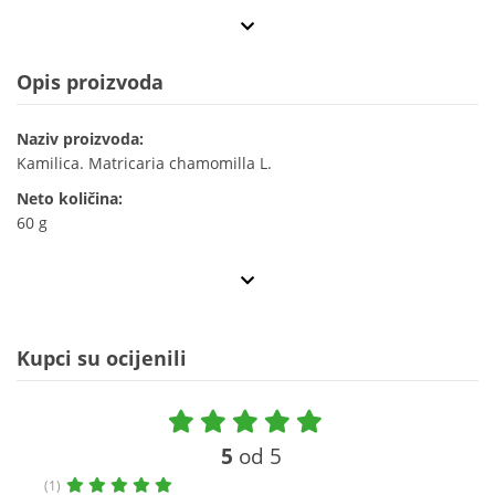
Opis proizvoda
Naziv proizvoda:
Kamilica. Matricaria chamomilla L.
Neto količina:
60 g
Kupci su ocijenili
5
od 5
(1)