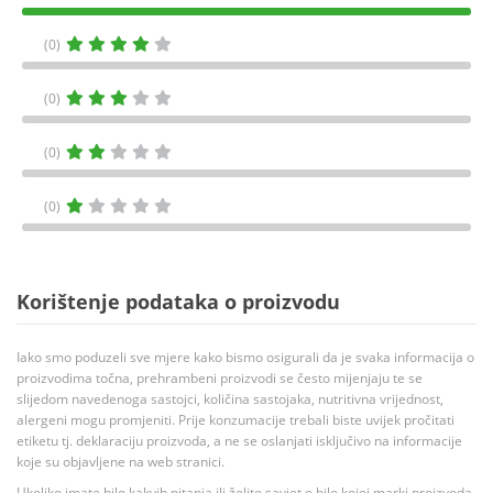
(0)
(0)
(0)
(0)
Korištenje podataka o proizvodu
Iako smo poduzeli sve mjere kako bismo osigurali da je svaka informacija o
proizvodima točna, prehrambeni proizvodi se često mijenjaju te se
slijedom navedenoga sastojci, količina sastojaka, nutritivna vrijednost,
alergeni mogu promjeniti. Prije konzumacije trebali biste uvijek pročitati
etiketu tj. deklaraciju proizvoda, a ne se oslanjati isključivo na informacije
koje su objavljene na web stranici.
Ukoliko imate bilo kakvih pitanja ili želite savjet o bilo kojoj marki proizvoda