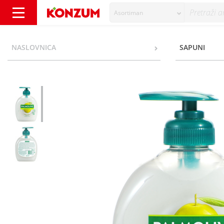
Asortiman
Palmolive Naturals Tekući sapun milk&olive 
NASLOVNICA
SAPUNI