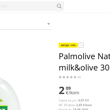
300 ml - Konzum
AKCIJA -14%
!
Palmolive Nat
milk&olive 3
(0)
2
09
€/kom
Cijena za j.m.:
6,97 €/l
NC 30 dana:
2,45 €/kom
Vrijedi do:
18.08.2026