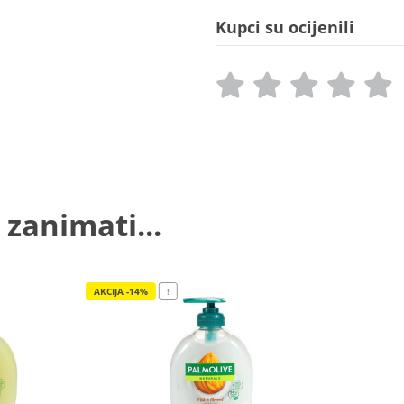
Kupci su ocijenili
 zanimati...
AKCIJA -14%
!