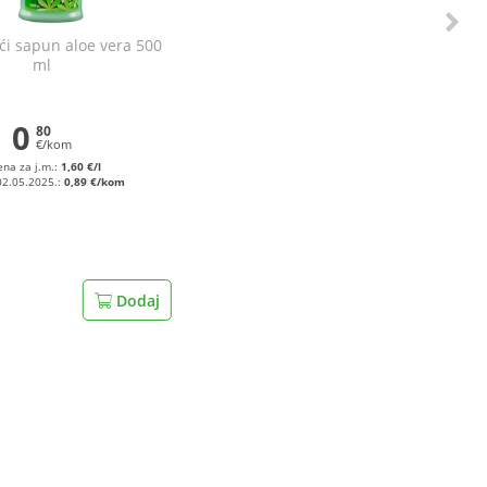
ći sapun aloe vera 500
ml
0
80
€/kom
ena za j.m.:
1,60 €/l
02.05.2025.:
0,89 €/kom
Dodaj