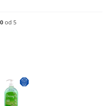
0
od 5