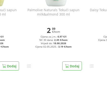
kući sapun
Palmolive Naturals Tekući sapun
Daisy Teku
0 ml
milk&almond 300 ml
2
09
€/kom
 €/l
Cijena za j.m.:
6,97 €/l
Cij
/kom
NC 30 dana:
2,45 €/kom
Cijena 
026
Vrijedi do:
18.08.2026
9 €/kom
Cijena 02.05.2025.:
3,19 €/kom
Dodaj
Dodaj