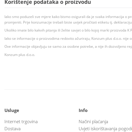
Korištenje podataka o proizvodu
Iako smo poduzeli sve mjere kako bismo osigurali da je svaka informacija o pr
promjeniti. Prije konzumacije trebali biste uvijek pročitati etiketu tj. deklaraci
Ukoliko imate bilo kakvih pitanja ili želite savjet o bilo kojoj marki proizvoda
Iako se informacije o proizvodima redovito ažuriraju, Konzum plus d.o.o. nije
Ove informacije objavljuju se samo za osobne potrebe, a nije ih dozvoljeno rep
Konzum plus d.o.o.
Usluge
Info
Internet trgovina
Načini plaćanja
Dostava
Uvjeti iskorištavanja pogod