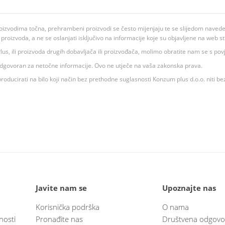
oizvodima točna, prehrambeni proizvodi se često mijenjaju te se slijedom navedeno
ju proizvoda, a ne se oslanjati isključivo na informacije koje su objavljene na web st
 K Plus, ili proizvoda drugih dobavljača ili proizvođača, molimo obratite nam se s p
 odgovoran za netočne informacije. Ovo ne utječe na vaša zakonska prava.
roducirati na bilo koji način bez prethodne suglasnosti Konzum plus d.o.o. niti be
Javite nam se
Upoznajte nas
Korisnička podrška
O nama
nosti
Pronađite nas
Društvena odgovo