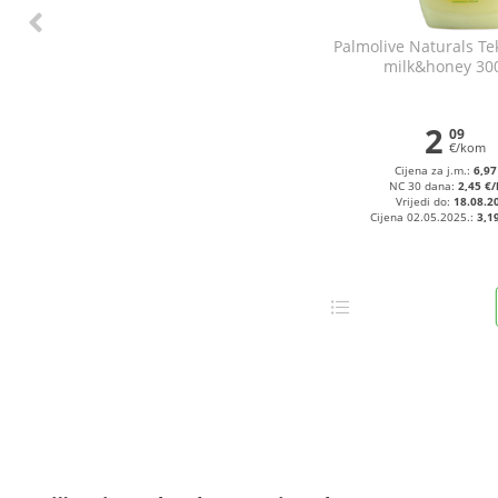
Palmolive Naturals Te
milk&honey 30
2
09
€/kom
Cijena za j.m.:
6,97
NC 30 dana:
2,45 €
Vrijedi do:
18.08.2
Cijena 02.05.2025.:
3,1