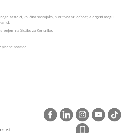
ga sastojci, količina sastojaka, nutritivna vrijednost, alergeni mogu
ranici.
ovjerenjem na Službu za Korisnike.
z pisane potvrde.
rnost