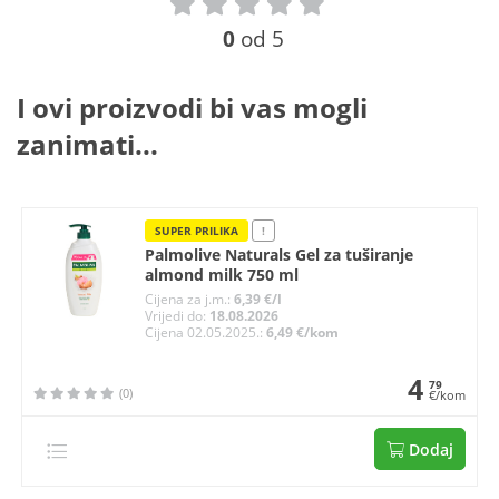
0
od 5
I ovi proizvodi bi vas mogli
zanimati...
SUPER PRILIKA
!
Palmolive Naturals Gel za tuširanje
almond milk 750 ml
Cijena za j.m.:
6,39 €/l
Vrijedi do:
18.08.2026
Cijena 02.05.2025.:
6,49 €/kom
4
79
(0)
€/kom
Dodaj