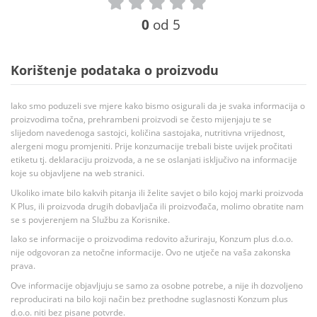
0
od 5
Korištenje podataka o proizvodu
Iako smo poduzeli sve mjere kako bismo osigurali da je svaka informacija o
proizvodima točna, prehrambeni proizvodi se često mijenjaju te se
slijedom navedenoga sastojci, količina sastojaka, nutritivna vrijednost,
alergeni mogu promjeniti. Prije konzumacije trebali biste uvijek pročitati
etiketu tj. deklaraciju proizvoda, a ne se oslanjati isključivo na informacije
koje su objavljene na web stranici.
Ukoliko imate bilo kakvih pitanja ili želite savjet o bilo kojoj marki proizvoda
K Plus, ili proizvoda drugih dobavljača ili proizvođača, molimo obratite nam
se s povjerenjem na Službu za Korisnike.
Iako se informacije o proizvodima redovito ažuriraju, Konzum plus d.o.o.
nije odgovoran za netočne informacije. Ovo ne utječe na vaša zakonska
prava.
Ove informacije objavljuju se samo za osobne potrebe, a nije ih dozvoljeno
reproducirati na bilo koji način bez prethodne suglasnosti Konzum plus
d.o.o. niti bez pisane potvrde.