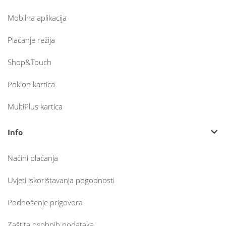
Mobilna aplikacija
Plaćanje režija
Shop&Touch
Poklon kartica
MultiPlus kartica
Info
Načini plaćanja
Uvjeti iskorištavanja pogodnosti
Podnošenje prigovora
Zaštita osobnih podataka