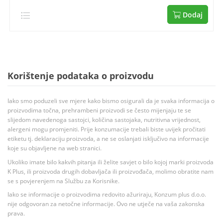
Dodaj
Korištenje podataka o proizvodu
Iako smo poduzeli sve mjere kako bismo osigurali da je svaka informacija o
proizvodima točna, prehrambeni proizvodi se često mijenjaju te se
slijedom navedenoga sastojci, količina sastojaka, nutritivna vrijednost,
alergeni mogu promjeniti. Prije konzumacije trebali biste uvijek pročitati
etiketu tj. deklaraciju proizvoda, a ne se oslanjati isključivo na informacije
koje su objavljene na web stranici.
Ukoliko imate bilo kakvih pitanja ili želite savjet o bilo kojoj marki proizvoda
K Plus, ili proizvoda drugih dobavljača ili proizvođača, molimo obratite nam
se s povjerenjem na Službu za Korisnike.
Iako se informacije o proizvodima redovito ažuriraju, Konzum plus d.o.o.
nije odgovoran za netočne informacije. Ovo ne utječe na vaša zakonska
prava.