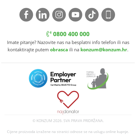
0800 400 000
Imate pitanje? Nazovite nas na besplatni info telefon ili nas
kontaktirajte putem
obrasca
ili na
konzum@konzum.hr
.
© KONZUM
2026. SVA PRAVA PRIDRŽANA.
Cijene proizvoda izražene na stranici odnose se na uslugu online kupnje.