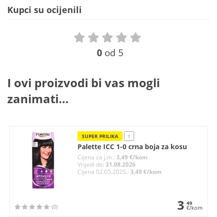
Kupci su ocijenili
0
od 5
I ovi proizvodi bi vas mogli
zanimati...
SUPER PRILIKA
!
Palette ICC 1-0 crna boja za kosu
Cijena za j.m.:
3,49 €/kom
Vrijedi do:
31.08.2026
Cijena 02.05.2025.:
3,49 €/kom
3
49
(0)
€/kom