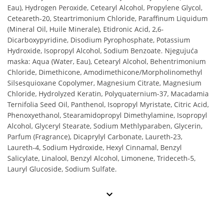
Eau), Hydrogen Peroxide, Cetearyl Alcohol, Propylene Glycol,
Ceteareth-20, Steartrimonium Chloride, Paraffinum Liquidum
(Mineral Oil, Huile Minerale), Etidronic Acid, 2,6-
Dicarboxypyridine, Disodium Pyrophosphate, Potassium
Hydroxide, Isopropyl Alcohol, Sodium Benzoate. Njegujuća
maska: Aqua (Water, Eau), Cetearyl Alcohol, Behentrimonium
Chloride, Dimethicone, Amodimethicone/Morpholinomethyl
Silsesquioxane Copolymer, Magnesium Citrate, Magnesium
Chloride, Hydrolyzed Keratin, Polyquaternium-37, Macadamia
Ternifolia Seed Oil, Panthenol, Isopropyl Myristate, Citric Acid,
Phenoxyethanol, Stearamidopropyl Dimethylamine, Isopropyl
Alcohol, Glyceryl Stearate, Sodium Methlyparaben, Glycerin,
Parfum (Fragrance), Dicaprylyl Carbonate, Laureth-23,
Laureth-4, Sodium Hydroxide, Hexyl Cinnamal, Benzyl
Salicylate, Linalool, Benzyl Alcohol, Limonene, Trideceth-5,
Lauryl Glucoside, Sodium Sulfate.