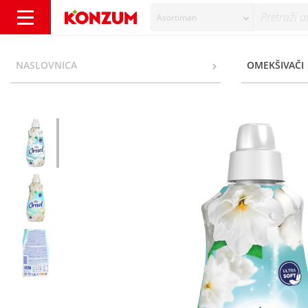
Asortiman
Ornel Omekšivač jasmine&cotton 1,6 l - Kon
NASLOVNICA
OMEKŠIVAČI