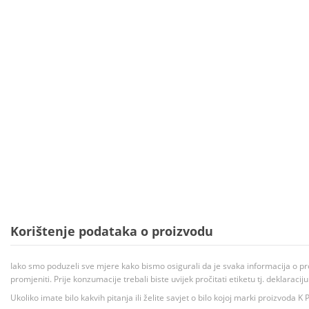
Korištenje podataka o proizvodu
Iako smo poduzeli sve mjere kako bismo osigurali da je svaka informacija o pr
promjeniti. Prije konzumacije trebali biste uvijek pročitati etiketu tj. deklaraci
Ukoliko imate bilo kakvih pitanja ili želite savjet o bilo kojoj marki proizvoda