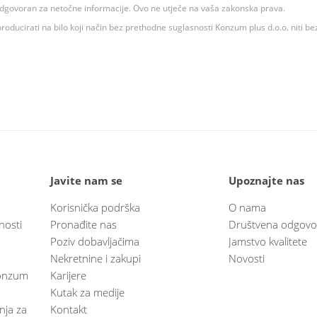
 odgovoran za netočne informacije. Ovo ne utječe na vaša zakonska prava.
roducirati na bilo koji način bez prethodne suglasnosti Konzum plus d.o.o. niti be
Javite nam se
Upoznajte nas
Korisnička podrška
O nama
nosti
Pronađite nas
Društvena odgovo
Poziv dobavljačima
Jamstvo kvalitete
Nekretnine i zakupi
Novosti
 Konzum
Karijere
Kutak za medije
anja za
Kontakt