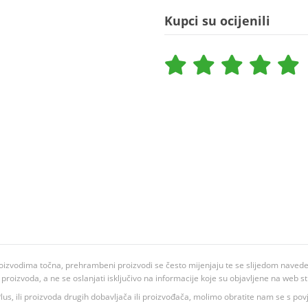
Kupci su ocijenili
oizvodima točna, prehrambeni proizvodi se često mijenjaju te se slijedom navedeno
ju proizvoda, a ne se oslanjati isključivo na informacije koje su objavljene na web st
 K Plus, ili proizvoda drugih dobavljača ili proizvođača, molimo obratite nam se s p