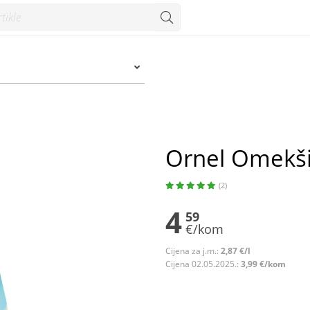
zum
Ornel Omekši
(2)
4
59
€/kom
Cijena za j.m.:
2,87 €/l
Cijena 02.05.2025.:
3,99 €/kom