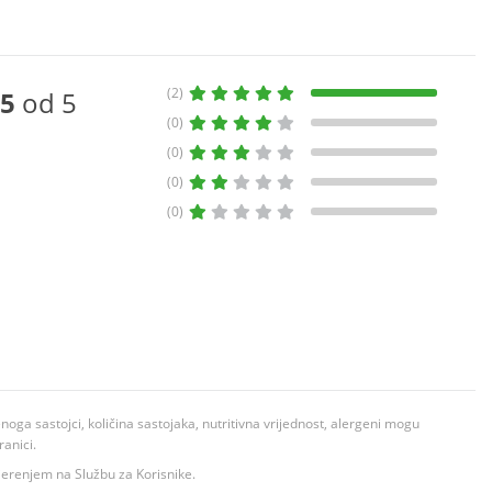
(2)
5
od 5
(0)
(0)
(0)
(0)
ga sastojci, količina sastojaka, nutritivna vrijednost, alergeni mogu
ranici.
ovjerenjem na Službu za Korisnike.