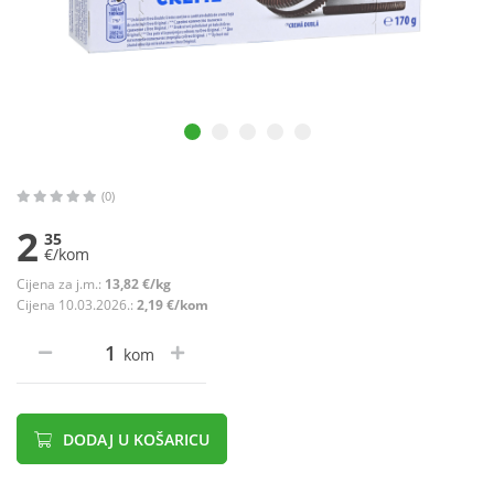
(0)
2
35
€/kom
Cijena za j.m.:
13,82 €/kg
Cijena 10.03.2026.:
2,19 €/kom
kom
DODAJ U KOŠARICU