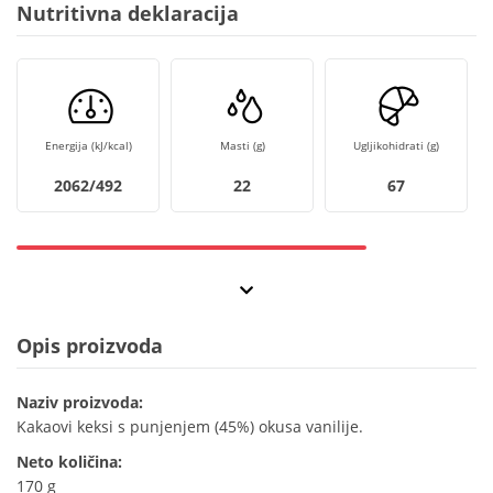
Nutritivna deklaracija
Energija (kJ/kcal)
Masti (g)
Ugljikohidrati (g)
2062/492
22
67
Opis proizvoda
Naziv proizvoda:
Kakaovi keksi s punjenjem (45%) okusa vanilije.
Neto količina:
170 g