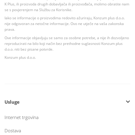
K Plus, ili proizvoda drugih dobavljača ili proizvođača, molimo obratite nam
se s povjerenjem na Službu za Korisnike.
Iako se informacije o proizvodima redovito ažuriraju, Konzum plus d.o.o.
nije odgovoran za netočne informacije. Ovo ne utječe na vaša zakonska
prava.
Ove informacije objavljuju se samo za osobne potrebe, a nije ih dozvoljeno
reproducirati na bilo koji način bez prethodne suglasnosti Konzum plus
d.o.o. niti bez pisane potvrde.
Konzum plus d.o.o.
Usluge
Internet trgovina
Dostava