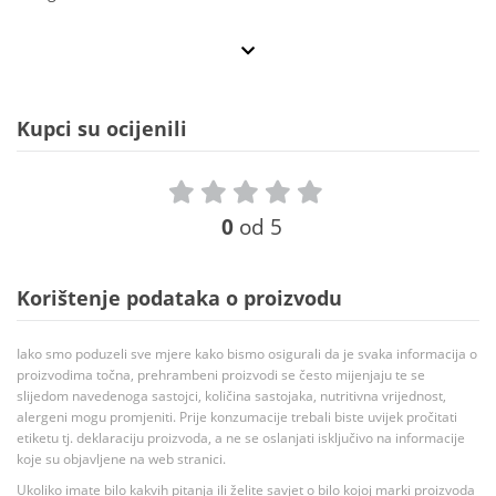
Kupci su ocijenili
0
od 5
Korištenje podataka o proizvodu
Iako smo poduzeli sve mjere kako bismo osigurali da je svaka informacija o
proizvodima točna, prehrambeni proizvodi se često mijenjaju te se
slijedom navedenoga sastojci, količina sastojaka, nutritivna vrijednost,
alergeni mogu promjeniti. Prije konzumacije trebali biste uvijek pročitati
etiketu tj. deklaraciju proizvoda, a ne se oslanjati isključivo na informacije
koje su objavljene na web stranici.
Ukoliko imate bilo kakvih pitanja ili želite savjet o bilo kojoj marki proizvoda