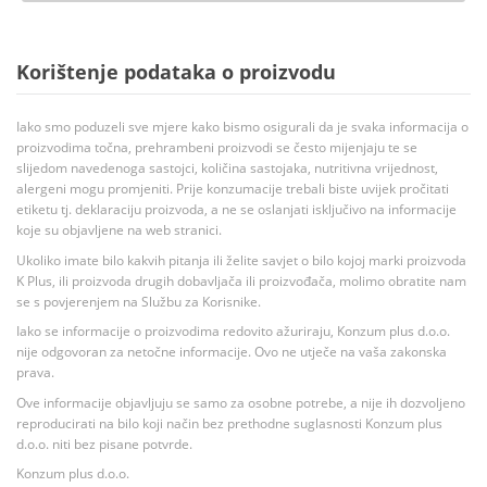
Korištenje podataka o proizvodu
Iako smo poduzeli sve mjere kako bismo osigurali da je svaka informacija o
proizvodima točna, prehrambeni proizvodi se često mijenjaju te se
slijedom navedenoga sastojci, količina sastojaka, nutritivna vrijednost,
alergeni mogu promjeniti. Prije konzumacije trebali biste uvijek pročitati
etiketu tj. deklaraciju proizvoda, a ne se oslanjati isključivo na informacije
koje su objavljene na web stranici.
Ukoliko imate bilo kakvih pitanja ili želite savjet o bilo kojoj marki proizvoda
K Plus, ili proizvoda drugih dobavljača ili proizvođača, molimo obratite nam
se s povjerenjem na Službu za Korisnike.
Iako se informacije o proizvodima redovito ažuriraju, Konzum plus d.o.o.
nije odgovoran za netočne informacije. Ovo ne utječe na vaša zakonska
prava.
Ove informacije objavljuju se samo za osobne potrebe, a nije ih dozvoljeno
reproducirati na bilo koji način bez prethodne suglasnosti Konzum plus
d.o.o. niti bez pisane potvrde.
Konzum plus d.o.o.