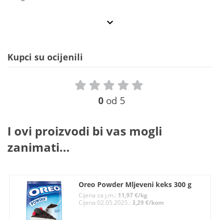
Kupci su ocijenili
0
od 5
I ovi proizvodi bi vas mogli
zanimati...
Oreo Powder Mljeveni keks 300 g
Cijena za j.m.:
11,97 €/kg
Cijena 02.05.2025.:
3,29 €/kom