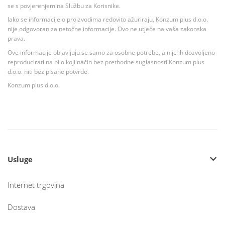
se s povjerenjem na Službu za Korisnike.
Iako se informacije o proizvodima redovito ažuriraju, Konzum plus d.o.o.
nije odgovoran za netočne informacije. Ovo ne utječe na vaša zakonska
prava.
Ove informacije objavljuju se samo za osobne potrebe, a nije ih dozvoljeno
reproducirati na bilo koji način bez prethodne suglasnosti Konzum plus
d.o.o. niti bez pisane potvrde.
Konzum plus d.o.o.
Usluge
Internet trgovina
Dostava