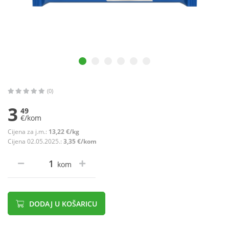
(0)
3
49
€/kom
Cijena za j.m.:
13,22 €/kg
Cijena 02.05.2025.:
3,35 €/kom
kom
DODAJ U KOŠARICU