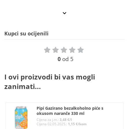
Kupci su ocijenili
0
od 5
I ovi proizvodi bi vas mogli
zanimati...
Pipi Gazirano bezalkoholno piće s
okusom naranče 330 ml
Cijena za j.m.:
3,48 €/l
Cijena 02.05.2025.:
1,15 €/kom