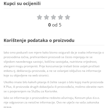
Kupci su ocijenili
0
od 5
Korištenje podataka o proizvodu
Iako smo poduzeli sve mjere kako bismo osigurali da je svaka informacija o
proizvodima točna, prehrambeni proizvodi se često mijenjaju te se
slijedom navedenoga sastojci, količina sastojaka, nutritivna vrijednost,
alergeni mogu promjeniti. Prije konzumacije trebali biste uvijek pročitati
etiketu tj. deklaraciju proizvoda, a ne se oslanjati isključivo na informacije
koje su objavljene na web stranici.
Ukoliko imate bilo kakvih pitanja ili želite savjet o bilo kojoj marki proizvoda
K Plus, ili proizvoda drugih dobavljača ili proizvođača, molimo obratite nam
se s povjerenjem na Službu za Korisnike.
Iako se informacije o proizvodima redovito ažuriraju, Konzum plus d.o.o.
nije odgovoran za netočne informacije. Ovo ne utječe na vaša zakonska
prava.