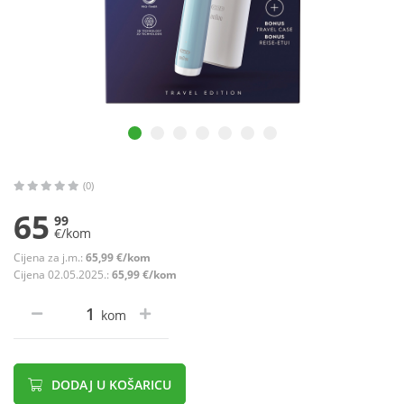
(0)
65
99
€/kom
Cijena za j.m.:
65,99 €/kom
Cijena 02.05.2025.:
65,99 €/kom
kom
DODAJ U KOŠARICU