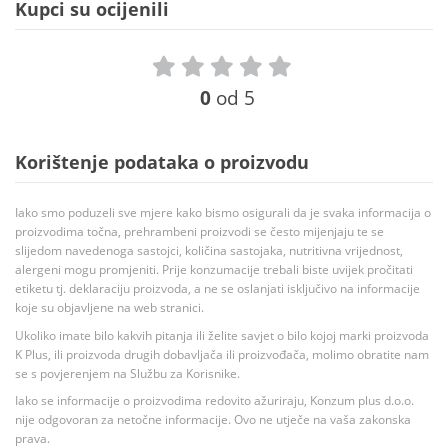
Kupci su ocijenili
0
od 5
Korištenje podataka o proizvodu
Iako smo poduzeli sve mjere kako bismo osigurali da je svaka informacija o
proizvodima točna, prehrambeni proizvodi se često mijenjaju te se
slijedom navedenoga sastojci, količina sastojaka, nutritivna vrijednost,
alergeni mogu promjeniti. Prije konzumacije trebali biste uvijek pročitati
etiketu tj. deklaraciju proizvoda, a ne se oslanjati isključivo na informacije
koje su objavljene na web stranici.
Ukoliko imate bilo kakvih pitanja ili želite savjet o bilo kojoj marki proizvoda
K Plus, ili proizvoda drugih dobavljača ili proizvođača, molimo obratite nam
se s povjerenjem na Službu za Korisnike.
Iako se informacije o proizvodima redovito ažuriraju, Konzum plus d.o.o.
nije odgovoran za netočne informacije. Ovo ne utječe na vaša zakonska
prava.