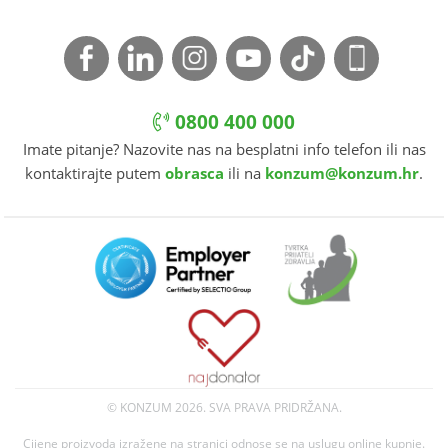
0800 400 000
Imate pitanje? Nazovite nas na besplatni info telefon ili nas
kontaktirajte putem
obrasca
ili na
konzum@konzum.hr
.
© KONZUM
2026. SVA PRAVA PRIDRŽANA.
Cijene proizvoda izražene na stranici odnose se na uslugu online kupnje.