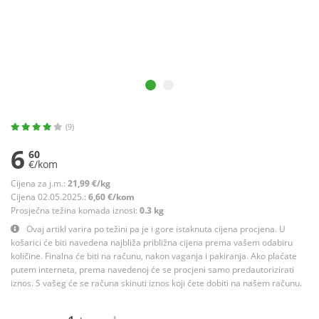
(9)
6
60
€/kom
Cijena za j.m.:
21,99 €/kg
Cijena 02.05.2025.:
6,60 €/kom
Prosječna težina komada iznosi:
0.3 kg
Ovaj artikl varira po težini pa je i gore istaknuta cijena procjena. U
košarici će biti navedena najbliža približna cijena prema vašem odabiru
količine. Finalna će biti na računu, nakon vaganja i pakiranja. Ako plaćate
putem interneta, prema navedenoj će se procjeni samo predautorizirati
iznos. S vašeg će se računa skinuti iznos koji ćete dobiti na našem računu.