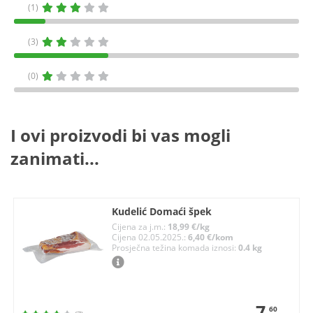
(1)
(3)
(0)
I ovi proizvodi bi vas mogli
zanimati...
Kudelić Domaći špek
Cijena za j.m.:
18,99 €/kg
Cijena 02.05.2025.:
6,40 €/kom
Prosječna težina komada iznosi:
0.4 kg
7
60