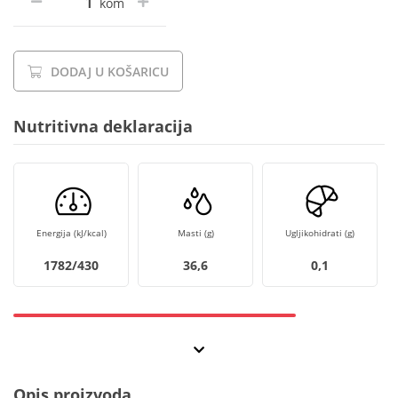
kom
DODAJ U KOŠARICU
Nutritivna deklaracija
Energija (kJ/kcal)
Masti (g)
Ugljikohidrati (g)
1782/430
36,6
0,1
Opis proizvoda