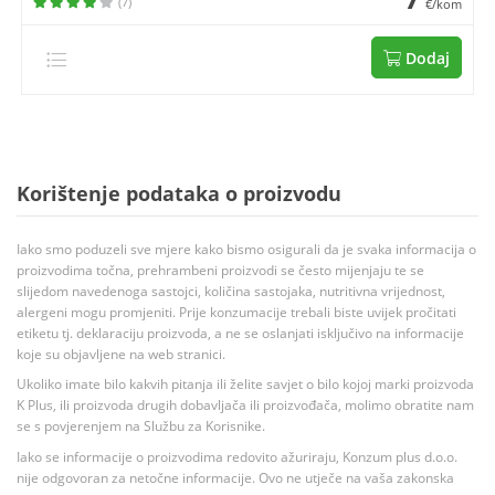
(7)
€/kom
Dodaj
Korištenje podataka o proizvodu
Iako smo poduzeli sve mjere kako bismo osigurali da je svaka informacija o
proizvodima točna, prehrambeni proizvodi se često mijenjaju te se
slijedom navedenoga sastojci, količina sastojaka, nutritivna vrijednost,
alergeni mogu promjeniti. Prije konzumacije trebali biste uvijek pročitati
etiketu tj. deklaraciju proizvoda, a ne se oslanjati isključivo na informacije
koje su objavljene na web stranici.
Ukoliko imate bilo kakvih pitanja ili želite savjet o bilo kojoj marki proizvoda
K Plus, ili proizvoda drugih dobavljača ili proizvođača, molimo obratite nam
se s povjerenjem na Službu za Korisnike.
Iako se informacije o proizvodima redovito ažuriraju, Konzum plus d.o.o.
nije odgovoran za netočne informacije. Ovo ne utječe na vaša zakonska