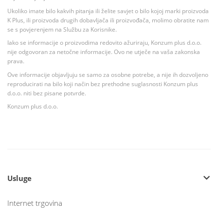
Ukoliko imate bilo kakvih pitanja ili želite savjet o bilo kojoj marki proizvoda
K Plus, ili proizvoda drugih dobavljača ili proizvođača, molimo obratite nam
se s povjerenjem na Službu za Korisnike.
Iako se informacije o proizvodima redovito ažuriraju, Konzum plus d.o.o.
nije odgovoran za netočne informacije. Ovo ne utječe na vaša zakonska
prava.
Ove informacije objavljuju se samo za osobne potrebe, a nije ih dozvoljeno
reproducirati na bilo koji način bez prethodne suglasnosti Konzum plus
d.o.o. niti bez pisane potvrde.
Konzum plus d.o.o.
Usluge
Internet trgovina