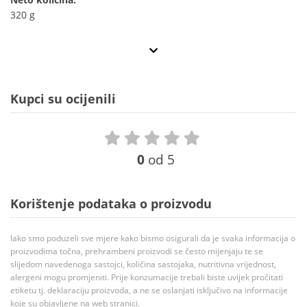
320 g
Kupci su ocijenili
0
od 5
Korištenje podataka o proizvodu
Iako smo poduzeli sve mjere kako bismo osigurali da je svaka informacija o
proizvodima točna, prehrambeni proizvodi se često mijenjaju te se
slijedom navedenoga sastojci, količina sastojaka, nutritivna vrijednost,
alergeni mogu promjeniti. Prije konzumacije trebali biste uvijek pročitati
etiketu tj. deklaraciju proizvoda, a ne se oslanjati isključivo na informacije
koje su objavljene na web stranici.