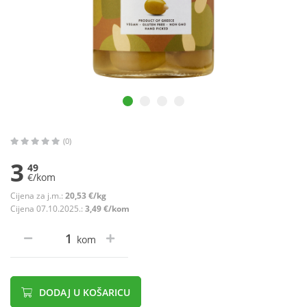
(0)
3
49
€/kom
Cijena za j.m.:
20,53 €/kg
Cijena 07.10.2025.:
3,49 €/kom
kom
DODAJ U KOŠARICU