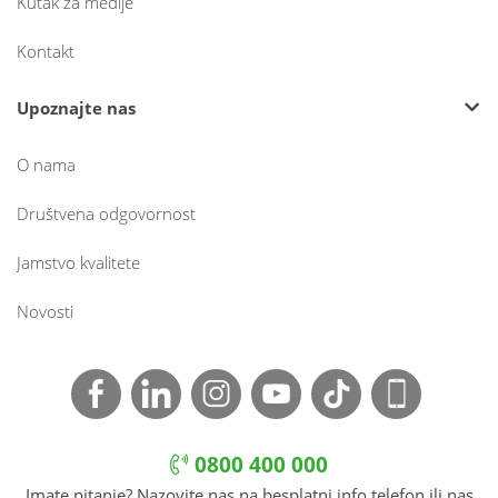
Kutak za medije
Kontakt
Upoznajte nas
O nama
Društvena odgovornost
Jamstvo kvalitete
Novosti
0800 400 000
Imate pitanje? Nazovite nas na besplatni info telefon ili nas