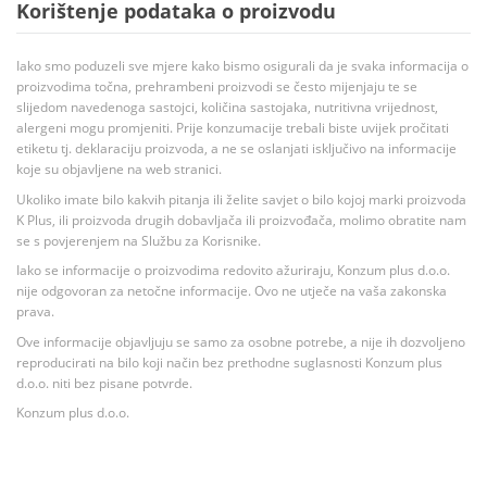
Korištenje podataka o proizvodu
Iako smo poduzeli sve mjere kako bismo osigurali da je svaka informacija o
proizvodima točna, prehrambeni proizvodi se često mijenjaju te se
slijedom navedenoga sastojci, količina sastojaka, nutritivna vrijednost,
alergeni mogu promjeniti. Prije konzumacije trebali biste uvijek pročitati
etiketu tj. deklaraciju proizvoda, a ne se oslanjati isključivo na informacije
koje su objavljene na web stranici.
Ukoliko imate bilo kakvih pitanja ili želite savjet o bilo kojoj marki proizvoda
K Plus, ili proizvoda drugih dobavljača ili proizvođača, molimo obratite nam
se s povjerenjem na Službu za Korisnike.
Iako se informacije o proizvodima redovito ažuriraju, Konzum plus d.o.o.
nije odgovoran za netočne informacije. Ovo ne utječe na vaša zakonska
prava.
Ove informacije objavljuju se samo za osobne potrebe, a nije ih dozvoljeno
reproducirati na bilo koji način bez prethodne suglasnosti Konzum plus
d.o.o. niti bez pisane potvrde.
Konzum plus d.o.o.