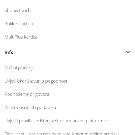
Shop&Touch
Poklon kartica
MultiPlus kartica
Info
Načini plaćanja
Uvjeti iskorištavanja pogodnosti
Podnošenje prigovora
Zaštita osobnih podataka
Uvjeti i pravila korištenja Konzum online platforme
Opći uvjeti i pravila poslovanja za Konzum online prodaju