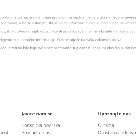
oizvodima točna, prehrambeni proizvodi se često mijenjaju te se slijedom navedeno
ju proizvoda, a ne se oslanjati isključivo na informacije koje su objavljene na web st
 K Plus, ili proizvoda drugih dobavljača ili proizvođača, molimo obratite nam se s p
 odgovoran za netočne informacije. Ovo ne utječe na vaša zakonska prava.
roducirati na bilo koji način bez prethodne suglasnosti Konzum plus d.o.o. niti be
Javite nam se
Upoznajte nas
Korisnička podrška
O nama
nosti
Pronađite nas
Društvena odgovo