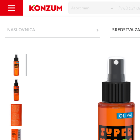
Asortiman
Olival suho ulje mrkva 100ml - Konzum
NASLOVNICA
SREDSTVA ZA