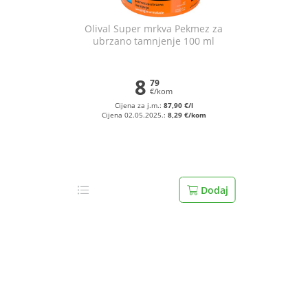
Olival Super mrkva Pekmez za
ubrzano tamnjenje 100 ml
8
79
€/kom
Cijena za j.m.:
87,90 €/l
Cijena 02.05.2025.:
8,29 €/kom
Dodaj