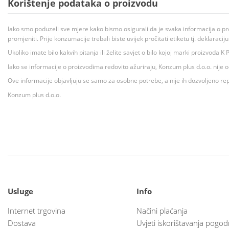
Korištenje podataka o proizvodu
Iako smo poduzeli sve mjere kako bismo osigurali da je svaka informacija o pr
promjeniti. Prije konzumacije trebali biste uvijek pročitati etiketu tj. deklaraci
Ukoliko imate bilo kakvih pitanja ili želite savjet o bilo kojoj marki proizvoda
Iako se informacije o proizvodima redovito ažuriraju, Konzum plus d.o.o. nije
Ove informacije objavljuju se samo za osobne potrebe, a nije ih dozvoljeno rep
Konzum plus d.o.o.
Usluge
Info
Internet trgovina
Načini plaćanja
Dostava
Uvjeti iskorištavanja pogod