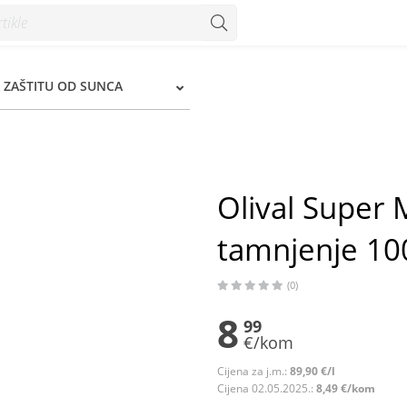
 ZAŠTITU OD SUNCA
Olival Super 
tamnjenje 10
(0)
8
99
€/kom
Cijena za j.m.:
89,90 €/l
Cijena 02.05.2025.:
8,49 €/kom