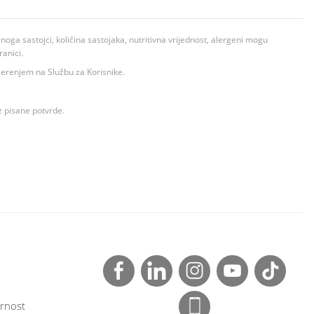
ga sastojci, količina sastojaka, nutritivna vrijednost, alergeni mogu
ranici.
ovjerenjem na Službu za Korisnike.
z pisane potvrde.
rnost