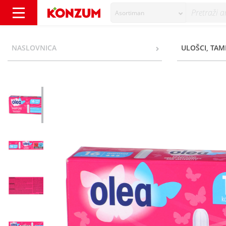
Asortiman
Olea Tamponi normal 16/1 - Konzum
NASLOVNICA
ULOŠCI, TAM