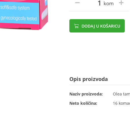
kom
DODAJ U KOŠARICU
Opis proizvoda
Naziv proizvoda:
Olea tam
Neto količina:
16 koma