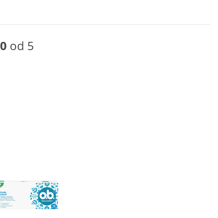
0
od 5