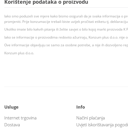
Korištenje podataka o proizvodu
Iako smo poduzeli sve mjere kako bismo osigurali da je svaka informacija o pr
promjeniti. Prije konzumacije trebali biste uvijek pročitati etiketu tj. deklaraci
Ukoliko imate bilo kakvih pitanja ili želite savjet o bilo kojoj marki proizvoda
Iako se informacije o proizvodima redovito ažuriraju, Konzum plus d.o.o. nije
Ove informacije objavljuju se samo za osobne potrebe, a nije ih dozvoljeno rep
Konzum plus d.o.o.
Usluge
Info
Internet trgovina
Načini plaćanja
Dostava
Uvjeti iskorištavanja pogod