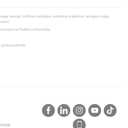
ga sastojci, količina sastojaka, nutritivna vrijednost, alergeni mogu
ranici.
ovjerenjem na Službu za Korisnike.
z pisane potvrde.
rnost