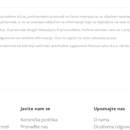
oizvodima točna, prehrambeni proizvodi se često mijenjaju te se slijedom navedeno
ju proizvoda, a ne se oslanjati isključivo na informacije koje su objavljene na web st
 K Plus, ili proizvoda drugih dobavljača ili proizvođača, molimo obratite nam se s p
 odgovoran za netočne informacije. Ovo ne utječe na vaša zakonska prava.
roducirati na bilo koji način bez prethodne suglasnosti Konzum plus d.o.o. niti be
Javite nam se
Upoznajte nas
Korisnička podrška
O nama
nosti
Pronađite nas
Društvena odgovo