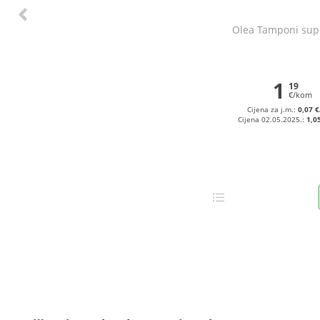
Olea Tamponi sup
1
19
€/kom
Cijena za j.m.:
0,07 
Cijena 02.05.2025.:
1,0