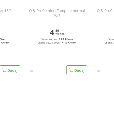
er 16/1
O.B. ProComfort Tamponi normal
O.B. ProC
16/1
4
59
€/kom
€/kom
Cijena za j.m.:
0,29 €/kom
Cijen
5 €/kom
Cijena 02.05.2025.:
4,19 €/kom
Cijena 
Dodaj
Dodaj