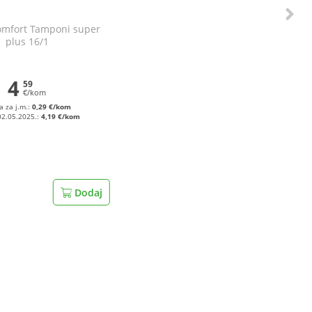
omfort Tamponi super
plus 16/1
4
59
€/kom
a za j.m.:
0,29 €/kom
02.05.2025.:
4,19 €/kom
Dodaj