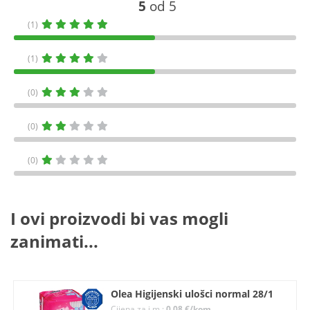
5
od 5
(1)
(1)
(0)
(0)
(0)
I ovi proizvodi bi vas mogli
zanimati...
Olea Higijenski ulošci normal 28/1
Cijena za j.m.:
0,08 €/kom