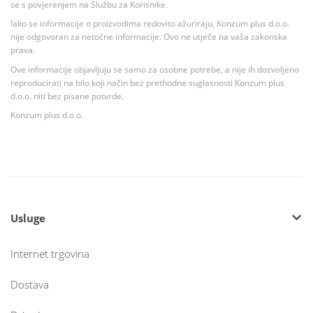
se s povjerenjem na Službu za Korisnike.
Iako se informacije o proizvodima redovito ažuriraju, Konzum plus d.o.o.
nije odgovoran za netočne informacije. Ovo ne utječe na vaša zakonska
prava.
Ove informacije objavljuju se samo za osobne potrebe, a nije ih dozvoljeno
reproducirati na bilo koji način bez prethodne suglasnosti Konzum plus
d.o.o. niti bez pisane potvrde.
Konzum plus d.o.o.
Usluge
Internet trgovina
Dostava