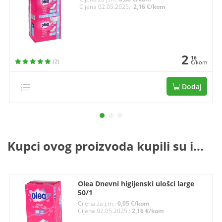
Cijena 02.05.2025.:
2,16 €/kom
2
16
(2)
€/kom
Dodaj
Kupci ovog proizvoda kupili su i...
Olea Dnevni higijenski ulošci large
50/1
Cijena za j.m.:
0,05 €/kom
Cijena 02.05.2025.:
2,16 €/kom