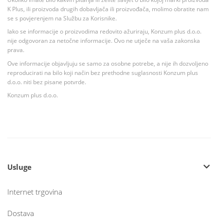
K Plus, ili proizvoda drugih dobavljača ili proizvođača, molimo obratite nam
se s povjerenjem na Službu za Korisnike.
Iako se informacije o proizvodima redovito ažuriraju, Konzum plus d.o.o.
nije odgovoran za netočne informacije. Ovo ne utječe na vaša zakonska
prava.
Ove informacije objavljuju se samo za osobne potrebe, a nije ih dozvoljeno
reproducirati na bilo koji način bez prethodne suglasnosti Konzum plus
d.o.o. niti bez pisane potvrde.
Konzum plus d.o.o.
Usluge
Internet trgovina
Dostava