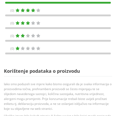
(0)
(0)
(0)
(0)
Korištenje podataka o proizvodu
Iako smo poduzeli sve mjere kako bismo osigurali da je svaka informacija o
proizvodima točna, prehrambeni proizvodi se često mijenjaju te se
slijedom navedenoga sastojci, količina sastojaka, nutritivna vrijednost,
alergeni mogu promjeniti. Prije konzumacije trebali biste uvijek pročitati
etiketu tj. deklaraciju proizvoda, a ne se oslanjati isključivo na informacije
koje su objavljene na web stranici.
Ukoliko imate bilo kakvih pitanja ili želite savjet o bilo kojoj marki proizvoda