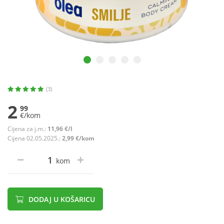
(3)
2
99
€/kom
Cijena za j.m.:
11,96 €/l
Cijena 02.05.2025.:
2,99 €/kom
kom
DODAJ U KOŠARICU