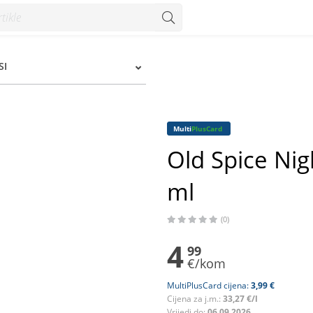
 - Konzum
SI
Multi
PlusCard
Old Spice Ni
ml
(0)
4
99
€/kom
MultiPlusCard cijena:
3,99 €
Cijena za j.m.:
33,27 €/l
Vrijedi do:
06.09.2026