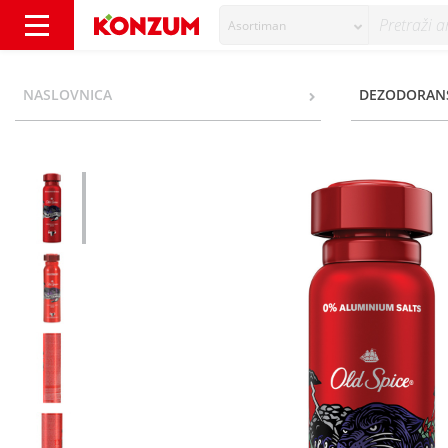
Asortiman
Old Spice Night Panther Dezodorans 150 ml
NASLOVNICA
DEZODORAN