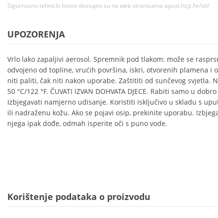
Sigurnosno tehnicki listovi dostupni su na web stranicama apsot.hzjz.hr/stl/
UPOZORENJA
Vrlo lako zapaljivi aerosol. Spremnik pod tlakom: može se rasprsn
odvojeno od topline, vrućih površina, iskri, otvorenih plamena i o
niti paliti, čak niti nakon uporabe. Zaštititi od sunčevog svjetla. 
50 °C/122 °F. ČUVATI IZVAN DOHVATA DJECE. Rabiti samo u dobro
Izbjegavati namjerno udisanje. Koristiti isključivo u skladu s u
ili nadraženu kožu. Ako se pojavi osip, prekinite uporabu. Izbjeg
njega ipak dođe, odmah isperite oči s puno vode.
Korištenje podataka o proizvodu