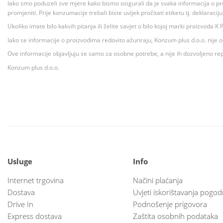
Iako smo poduzeli sve mjere kako bismo osigurali da je svaka informacija o pr
promjeniti. Prije konzumacije trebali biste uvijek pročitati etiketu tj. deklaraci
Ukoliko imate bilo kakvih pitanja ili želite savjet o bilo kojoj marki proizvoda
Iako se informacije o proizvodima redovito ažuriraju, Konzum plus d.o.o. nije
Ove informacije objavljuju se samo za osobne potrebe, a nije ih dozvoljeno rep
Konzum plus d.o.o.
Usluge
Info
Internet trgovina
Načini plaćanja
Dostava
Uvjeti iskorištavanja pogod
Drive In
Podnošenje prigovora
Express dostava
Zaštita osobnih podataka