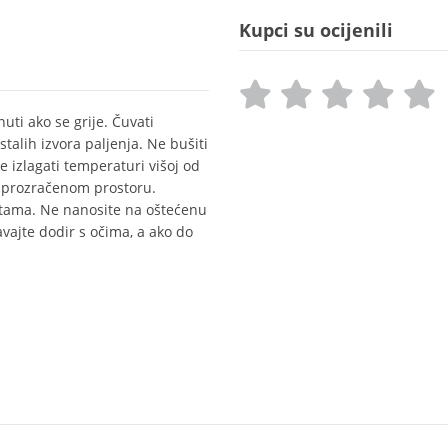
Kupci su ocijenili
uti ako se grije. Čuvati
stalih izvora paljenja. Ne bušiti
Ne izlagati temperaturi višoj od
 prozračenom prostoru.
putama. Ne nanosite na oštećenu
avajte dodir s očima, a ako do