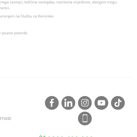
ga sastojci, količina sastojaka, nutritivna vrijednost, alergeni mogu
ranici.
ovjerenjem na Službu za Korisnike.
z pisane potvrde.
rnost