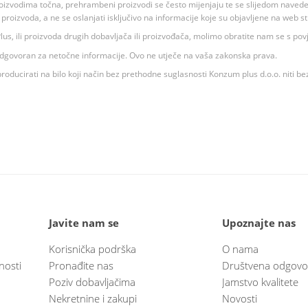
oizvodima točna, prehrambeni proizvodi se često mijenjaju te se slijedom navedeno
ju proizvoda, a ne se oslanjati isključivo na informacije koje su objavljene na web st
 K Plus, ili proizvoda drugih dobavljača ili proizvođača, molimo obratite nam se s p
 odgovoran za netočne informacije. Ovo ne utječe na vaša zakonska prava.
roducirati na bilo koji način bez prethodne suglasnosti Konzum plus d.o.o. niti be
Javite nam se
Upoznajte nas
Korisnička podrška
O nama
nosti
Pronađite nas
Društvena odgovo
Poziv dobavljačima
Jamstvo kvalitete
Nekretnine i zakupi
Novosti