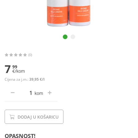
(0)
7
99
€/kom
Cijena za j.m.:
39,95 €/l
kom
DODAJ U KOŠARICU
OPASNOST!