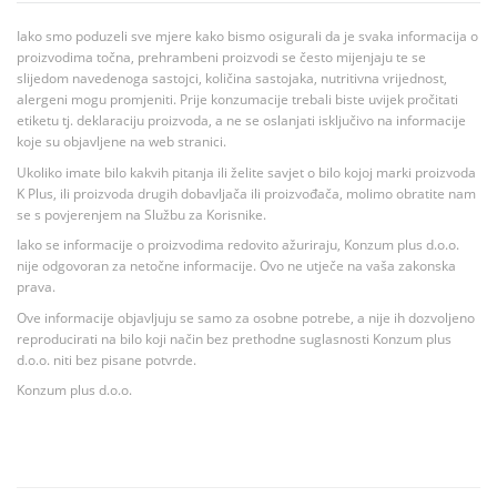
Iako smo poduzeli sve mjere kako bismo osigurali da je svaka informacija o
proizvodima točna, prehrambeni proizvodi se često mijenjaju te se
slijedom navedenoga sastojci, količina sastojaka, nutritivna vrijednost,
alergeni mogu promjeniti. Prije konzumacije trebali biste uvijek pročitati
etiketu tj. deklaraciju proizvoda, a ne se oslanjati isključivo na informacije
koje su objavljene na web stranici.
Ukoliko imate bilo kakvih pitanja ili želite savjet o bilo kojoj marki proizvoda
K Plus, ili proizvoda drugih dobavljača ili proizvođača, molimo obratite nam
se s povjerenjem na Službu za Korisnike.
Iako se informacije o proizvodima redovito ažuriraju, Konzum plus d.o.o.
nije odgovoran za netočne informacije. Ovo ne utječe na vaša zakonska
prava.
Ove informacije objavljuju se samo za osobne potrebe, a nije ih dozvoljeno
reproducirati na bilo koji način bez prethodne suglasnosti Konzum plus
d.o.o. niti bez pisane potvrde.
Konzum plus d.o.o.