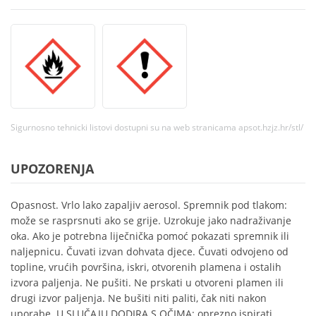
Sigurnosno tehnicki listovi dostupni su na web stranicama apsot.hzjz.hr/stl/
UPOZORENJA
Opasnost. Vrlo lako zapaljiv aerosol. Spremnik pod tlakom:
može se rasprsnuti ako se grije. Uzrokuje jako nadraživanje
oka. Ako je potrebna liječnička pomoć pokazati spremnik ili
naljepnicu. Čuvati izvan dohvata djece. Čuvati odvojeno od
topline, vrućih površina, iskri, otvorenih plamena i ostalih
izvora paljenja. Ne pušiti. Ne prskati u otvoreni plamen ili
drugi izvor paljenja. Ne bušiti niti paliti, čak niti nakon
uporabe. U SLUČAJU DODIRA S OČIMA: oprezno ispirati