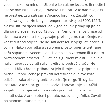
vodom nekoliko minuta. Uklonite kontaktne leće ako ih nosite i
ako se one lako uklanjaju. Nastaviti ispirati. Ako nadražaj oka
ne prestaje: zatražiti savjet/pomoć liječnika. Zaštititi od
sunčeva svjetla. Ne izlagati temperaturi višoj od 50°C/122°F.
Ne koristiti za djecu mlađu od 2 godine. Ne primjenjujte na
dlanove djece mlađe od 12 godina. Nemojte nanositi više od
dva puta u 24 sata i izbjegavajte prekomjerno nanošenje. Ne
koristiti ispod odjeće. Ne udisati aerosol. Izbjegavati doticaj s
očima. Nakon povratka u zatvoreni prostor operite tretiranu
kožu sapunom i vodom. Rabiti samo na otvorenom ili u dobro
prozračenom prostoru. Čuvati na sigurnom mjestu. Prije jela i
nakon uporabe oprati ruke i tretirana područja kože. Ne
koristiti blizu hrane, pribora za jelo ili mjesta za pripremu
hrane. Preporučeno je prekriti netretirane dijelove kože
odjećom kako bi se ograničilo područje mogućih ugriza
insekata. Ako se proguta ne izazivati povraćanje: Zatražiti
savjet/pomoć liječnika i pokazati spremnik ili naljepnicu.
Isprati usta. Ako simptomi potraju, nazovite liječnika. Čuvati
na hladnim i suhom mjestu.