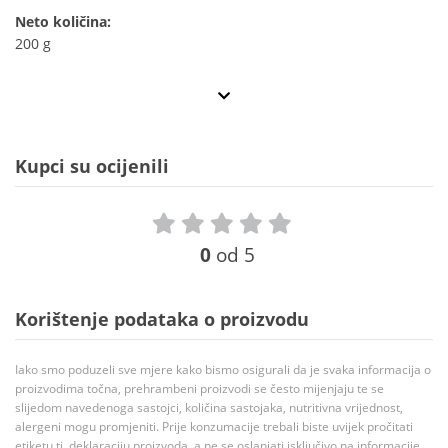
Neto količina:
200 g
Kupci su ocijenili
0
od 5
Korištenje podataka o proizvodu
Iako smo poduzeli sve mjere kako bismo osigurali da je svaka informacija o
proizvodima točna, prehrambeni proizvodi se često mijenjaju te se
slijedom navedenoga sastojci, količina sastojaka, nutritivna vrijednost,
alergeni mogu promjeniti. Prije konzumacije trebali biste uvijek pročitati
etiketu tj. deklaraciju proizvoda, a ne se oslanjati isključivo na informacije