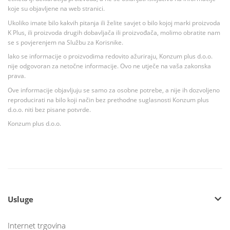
koje su objavljene na web stranici.
Ukoliko imate bilo kakvih pitanja ili želite savjet o bilo kojoj marki proizvoda
K Plus, ili proizvoda drugih dobavljača ili proizvođača, molimo obratite nam
se s povjerenjem na Službu za Korisnike.
Iako se informacije o proizvodima redovito ažuriraju, Konzum plus d.o.o.
nije odgovoran za netočne informacije. Ovo ne utječe na vaša zakonska
prava.
Ove informacije objavljuju se samo za osobne potrebe, a nije ih dozvoljeno
reproducirati na bilo koji način bez prethodne suglasnosti Konzum plus
d.o.o. niti bez pisane potvrde.
Konzum plus d.o.o.
Usluge
Internet trgovina