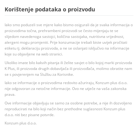
Korištenje podataka o proizvodu
Iako smo poduzeli sve mjere kako bismo osigurali da je svaka informacija o
proizvodima točna, prehrambeni proizvodi se često mijenjaju te se
slijedom navedenoga sastojci, količina sastojaka, nutritivna vrijednost,
alergeni mogu promjeniti. Prije konzumacije trebali biste uvijek pročitati
etiketu tj. deklaraciju proizvoda, a ne se oslanjati isključivo na informacije
koje su objavljene na web stranici.
Ukoliko imate bilo kakvih pitanja ili želite savjet o bilo kojoj marki proizvoda
K Plus, ili proizvoda drugih dobavljača ili proizvođača, molimo obratite nam
se s povjerenjem na Službu za Korisnike.
Iako se informacije o proizvodima redovito ažuriraju, Konzum plus d.o.o.
nije odgovoran za netočne informacije. Ovo ne utječe na vaša zakonska
prava.
Ove informacije objavljuju se samo za osobne potrebe, a nije ih dozvoljeno
reproducirati na bilo koji način bez prethodne suglasnosti Konzum plus
d.o.o. niti bez pisane potvrde.
Konzum plus d.o.o.