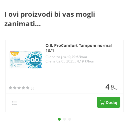
I ovi proizvodi bi vas mogli
zanimati...
O.B. ProComfort Tamponi normal
16/1
Cijena za j.m.:
0,29 €/kom
Cijena 02.05.2025.:
4,19 €/kom
4
59
(0)
€/kom
Dodaj