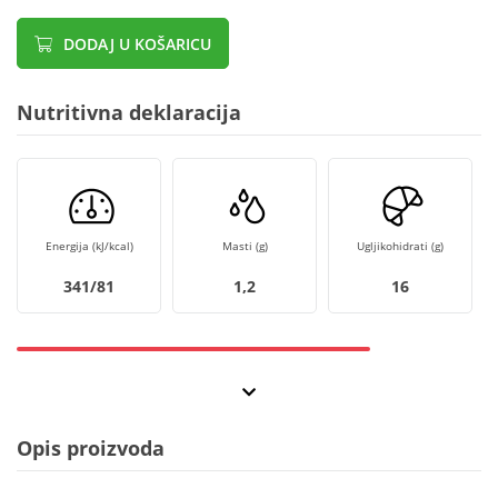
DODAJ U KOŠARICU
Nutritivna deklaracija
Energija (kJ/kcal)
Masti (g)
Ugljikohidrati (g)
341/81
1,2
16
Opis proizvoda