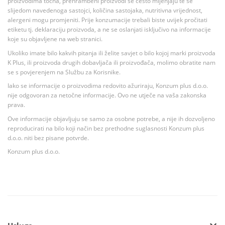
proizvodima točna, prehrambeni proizvodi se često mijenjaju te se
slijedom navedenoga sastojci, količina sastojaka, nutritivna vrijednost,
alergeni mogu promjeniti. Prije konzumacije trebali biste uvijek pročitati
etiketu tj. deklaraciju proizvoda, a ne se oslanjati isključivo na informacije
koje su objavljene na web stranici.
Ukoliko imate bilo kakvih pitanja ili želite savjet o bilo kojoj marki proizvoda
K Plus, ili proizvoda drugih dobavljača ili proizvođača, molimo obratite nam
se s povjerenjem na Službu za Korisnike.
Iako se informacije o proizvodima redovito ažuriraju, Konzum plus d.o.o.
nije odgovoran za netočne informacije. Ovo ne utječe na vaša zakonska
prava.
Ove informacije objavljuju se samo za osobne potrebe, a nije ih dozvoljeno
reproducirati na bilo koji način bez prethodne suglasnosti Konzum plus
d.o.o. niti bez pisane potvrde.
Konzum plus d.o.o.