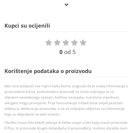
Kupci su ocijenili
0
od 5
Korištenje podataka o proizvodu
Iako smo poduzeli sve mjere kako bismo osigurali da je svaka informacija o
proizvodima točna, prehrambeni proizvodi se često mijenjaju te se
slijedom navedenoga sastojci, količina sastojaka, nutritivna vrijednost,
alergeni mogu promjeniti. Prije konzumacije trebali biste uvijek pročitati
etiketu tj. deklaraciju proizvoda, a ne se oslanjati isključivo na informacije
koje su objavljene na web stranici.
Ukoliko imate bilo kakvih pitanja ili želite savjet o bilo kojoj marki proizvoda
K Plus, ili proizvoda drugih dobavljača ili proizvođača, molimo obratite nam