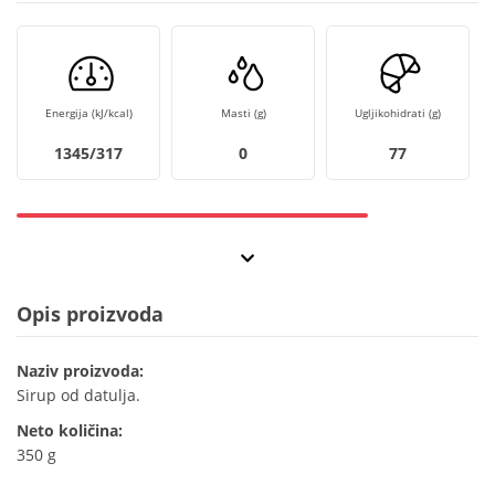
Energija (kJ/kcal)
Masti (g)
Ugljikohidrati (g)
1345/317
0
77
Opis proizvoda
Naziv proizvoda:
Sirup od datulja.
Neto količina:
350 g