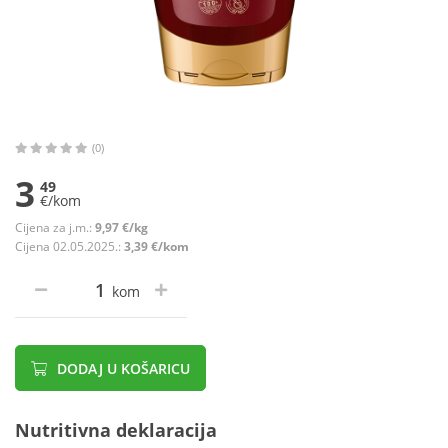
(0)
3
49
€/kom
Cijena za j.m.:
9,97 €/kg
Cijena 02.05.2025.:
3,39 €/kom
kom
DODAJ U KOŠARICU
Nutritivna deklaracija