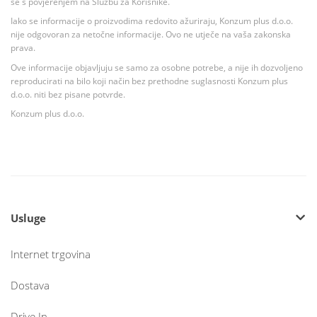
se s povjerenjem na Službu za Korisnike.
Iako se informacije o proizvodima redovito ažuriraju, Konzum plus d.o.o.
nije odgovoran za netočne informacije. Ovo ne utječe na vaša zakonska
prava.
Ove informacije objavljuju se samo za osobne potrebe, a nije ih dozvoljeno
reproducirati na bilo koji način bez prethodne suglasnosti Konzum plus
d.o.o. niti bez pisane potvrde.
Konzum plus d.o.o.
Usluge
Internet trgovina
Dostava
Drive In