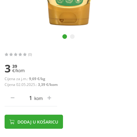
(0)
3
39
€/kom
Cijena za j.m.:
9,69 €/kg
Cijena 02.05.2025.:
3,39 €/kom
kom
DODAJ U KOŠARICU