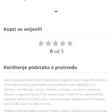
Kupci su ocijenili
0
od 5
Korištenje podataka o proizvodu
Iako smo poduzeli sve mjere kako bismo osigurali da je svaka informacija o
proizvodima točna, prehrambeni proizvodi se često mijenjaju te se
slijedom navedenoga sastojci, količina sastojaka, nutritivna vrijednost,
alergeni mogu promjeniti. Prije konzumacije trebali biste uvijek pročitati
etiketu tj. deklaraciju proizvoda, a ne se oslanjati isključivo na informacije
koje su objavljene na web stranici.
Ukoliko imate bilo kakvih pitanja ili želite savjet o bilo kojoj marki proizvoda