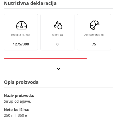
Nutritivna deklaracija
Energija (kJ/kcal)
Masti (g)
Ugljikohidrati (g)
1275/300
0
75
Opis proizvoda
Naziv proizvoda:
Sirup od agave.
Neto količina:
250 ml=350 g