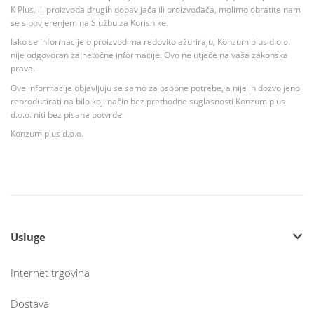
K Plus, ili proizvoda drugih dobavljača ili proizvođača, molimo obratite nam
se s povjerenjem na Službu za Korisnike.
Iako se informacije o proizvodima redovito ažuriraju, Konzum plus d.o.o.
nije odgovoran za netočne informacije. Ovo ne utječe na vaša zakonska
prava.
Ove informacije objavljuju se samo za osobne potrebe, a nije ih dozvoljeno
reproducirati na bilo koji način bez prethodne suglasnosti Konzum plus
d.o.o. niti bez pisane potvrde.
Konzum plus d.o.o.
Usluge
Internet trgovina
Dostava